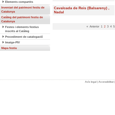
Elements compartits
Inventari del patrimoni festiu de
Cavalcada de Reis (Balsareny) ,
Catalunya
Nadal
Catàleg del patrimoni festiu de
Catalunya
« Anterior
1
2
3
4
5
Festes i elements festius
inscrits al Catàleg
Procediment de catalogació
Imatge-PIV
Mapa festiu
Avís legal
|
Accessibilitat