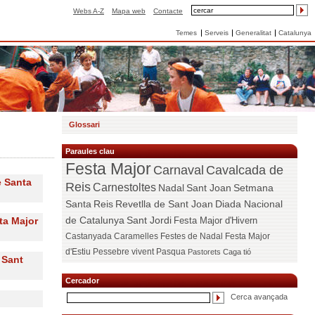
Webs A-Z
Mapa web
Contacte
Temes
Serveis
Generalitat
Catalunya
Glossari
Paraules clau
Festa Major
Carnaval
Cavalcada de
e Santa
Reis
Carnestoltes
Nadal
Sant Joan
Setmana
Santa
Reis
Revetlla de Sant Joan
Diada Nacional
de Catalunya
Sant Jordi
ta Major
Festa Major d'Hivern
Castanyada
Caramelles
Festes de Nadal
Festa Major
d'Estiu
Pessebre vivent
Pasqua
Pastorets
Caga tió
 Sant
Cercador
Cerca avançada