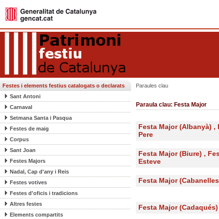
Festes i elements festius catalogats o declarats
Paraules clau
Sant Antoni
Paraula clau: Festa Major
Carnaval
Setmana Santa i Pasqua
Festa Major (Albanyà) ,
Festes de maig
Pere
Corpus
Sant Joan
Festa Major (Biure) , Fe
Festes Majors
Esteve
Nadal, Cap d'any i Reis
Festa Major (Cabanelles
Festes votives
Festes d'oficis i tradicions
Altres festes
Festa Major (Cadaqués)
Elements compartits