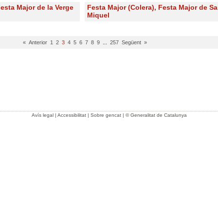
Festa Major de la Verge
Festa Major (Colera), Festa Major de Sa
Miquel
« Anterior
1
2
3
4
5
6
7
8
9
...
257
Següent »
Avís legal
|
Accessibilitat
|
Sobre gencat
| © Generalitat de Catalunya