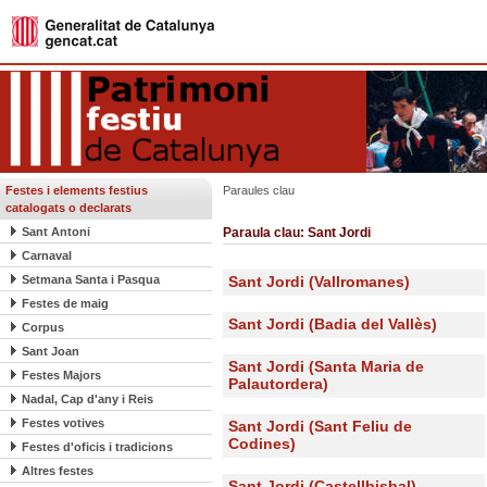
Festes i elements festius
Paraules clau
catalogats o declarats
Sant Antoni
Paraula clau: Sant Jordi
Carnaval
Setmana Santa i Pasqua
Sant Jordi (Vallromanes)
Festes de maig
Sant Jordi (Badia del Vallès)
Corpus
Sant Joan
Sant Jordi (Santa Maria de
Festes Majors
Palautordera)
Nadal, Cap d'any i Reis
Festes votives
Sant Jordi (Sant Feliu de
Codines)
Festes d'oficis i tradicions
Altres festes
Sant Jordi (Castellbisbal)