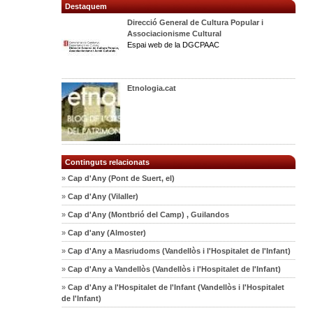
Destaquem
Direcció General de Cultura Popular i
Associacionisme Cultural
Espai web de la DGCPAAC
Etnologia.cat
Continguts relacionats
»
Cap d'Any (Pont de Suert, el)
»
Cap d'Any (Vilaller)
»
Cap d'Any (Montbrió del Camp) , Guilandos
»
Cap d'any (Almoster)
»
Cap d'Any a Masriudoms (Vandellòs i l'Hospitalet de l'Infant)
»
Cap d'Any a Vandellòs (Vandellòs i l'Hospitalet de l'Infant)
»
Cap d'Any a l'Hospitalet de l'Infant (Vandellòs i l'Hospitalet
de l'Infant)