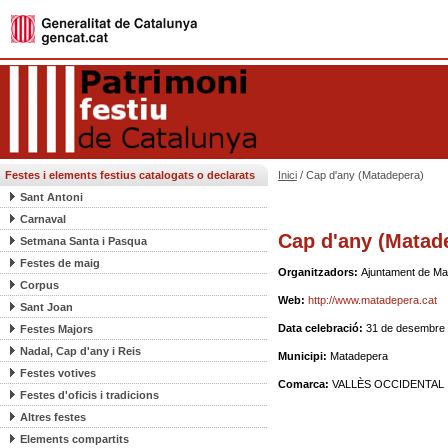
Festes i elements festius catalogats o declarats
Inici
/ Cap d'any (Matadepera)
Sant Antoni
Carnaval
Cap d'any (Matad
Setmana Santa i Pasqua
Festes de maig
Organitzadors:
Ajuntament de Ma
Corpus
Web:
http://www.matadepera.cat
Sant Joan
Data celebració:
31 de desembre
Festes Majors
Nadal, Cap d'any i Reis
Municipi:
Matadepera
Festes votives
Comarca:
VALLÈS OCCIDENTAL
Festes d'oficis i tradicions
Altres festes
Elements compartits