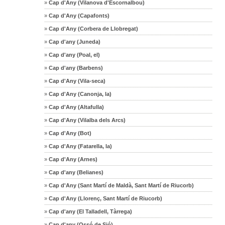
»
Cap d'Any (Vilanova d'Escornalbou)
»
Cap d'Any (Capafonts)
»
Cap d'Any (Corbera de Llobregat)
»
Cap d'any (Juneda)
»
Cap d'any (Poal, el)
»
Cap d'any (Barbens)
»
Cap d'Any (Vila-seca)
»
Cap d'Any (Canonja, la)
»
Cap d'Any (Altafulla)
»
Cap d'Any (Vilalba dels Arcs)
»
Cap d'Any (Bot)
»
Cap d'Any (Fatarella, la)
»
Cap d'Any (Arnes)
»
Cap d'any (Belianes)
»
Cap d'Any (Sant Martí de Maldà, Sant Martí de Riucorb)
»
Cap d'Any (Llorenç, Sant Martí de Riucorb)
»
Cap d'any (El Talladell, Tàrrega)
»
Cap d'any (Ossó de Sió)