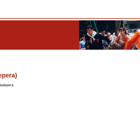
epera)
tadepera