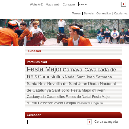
Webs A-Z
Mapa web
Contacte
Temes
Serveis
Generalitat
Catalunya
Glossari
Paraules clau
Festa Major
Carnaval
Cavalcada de
Reis
Carnestoltes
Nadal
Sant Joan
Setmana
Santa
Reis
Revetlla de Sant Joan
Diada Nacional
de Catalunya
Sant Jordi
Festa Major d'Hivern
Castanyada
Caramelles
Festes de Nadal
Festa Major
d'Estiu
Pessebre vivent
Pasqua
Pastorets
Caga tió
Cercador
Cerca avançada