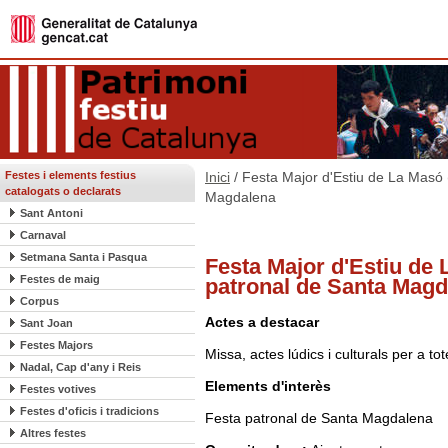
Festes i elements festius
Inici
/ Festa Major d'Estiu de La Masó 
catalogats o declarats
Magdalena
Sant Antoni
Carnaval
Setmana Santa i Pasqua
Festa Major d'Estiu de 
Festes de maig
patronal de Santa Magd
Corpus
Actes a destacar
Sant Joan
Festes Majors
Missa, actes lúdics i culturals per a tot
Nadal, Cap d'any i Reis
Elements d'interès
Festes votives
Festes d'oficis i tradicions
Festa patronal de Santa Magdalena
Altres festes