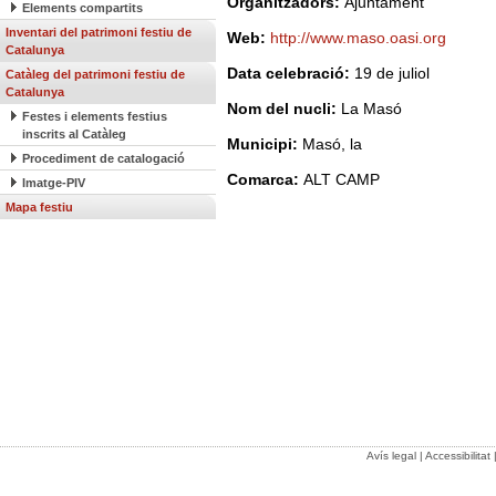
Organitzadors:
Ajuntament
Elements compartits
Inventari del patrimoni festiu de
Web:
http://www.maso.oasi.org
Catalunya
Data celebració:
19 de juliol
Catàleg del patrimoni festiu de
Catalunya
Nom del nucli:
La Masó
Festes i elements festius
inscrits al Catàleg
Municipi:
Masó, la
Procediment de catalogació
Comarca:
ALT CAMP
Imatge-PIV
Mapa festiu
Avís legal
|
Accessibilitat