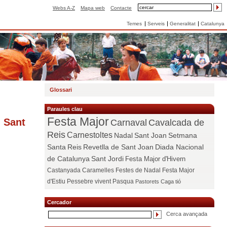
Webs A-Z
Mapa web
Contacte
Temes
Serveis
Generalitat
Catalunya
Glossari
Paraules clau
Festa Major
, Sant
Carnaval
Cavalcada de
Reis
Carnestoltes
Nadal
Sant Joan
Setmana
Santa
Reis
Revetlla de Sant Joan
Diada Nacional
de Catalunya
Sant Jordi
Festa Major d'Hivern
Castanyada
Caramelles
Festes de Nadal
Festa Major
d'Estiu
Pessebre vivent
Pasqua
Pastorets
Caga tió
Cercador
Cerca avançada