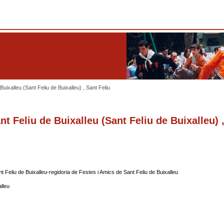
uixalleu (Sant Feliu de Buixalleu) , Sant Feliu
t Feliu de Buixalleu (Sant Feliu de Buixalleu) 
 Feliu de Buixalleu-regidoria de Festes i Amics de Sant Feliu de Buixalleu
lleu