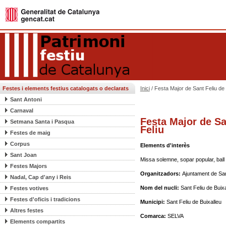
Festes i elements festius catalogats o declarats
Inici
/ Festa Major de Sant Feliu de B
Sant Antoni
Carnaval
Festa Major de San
Setmana Santa i Pasqua
Feliu
Festes de maig
Corpus
Elements d'interès
Sant Joan
Missa solemne, sopar popular, ball
Festes Majors
Organitzadors:
Ajuntament de Sant
Nadal, Cap d'any i Reis
Nom del nucli:
Sant Feliu de Buixa
Festes votives
Festes d'oficis i tradicions
Municipi:
Sant Feliu de Buixalleu
Altres festes
Comarca:
SELVA
Elements compartits