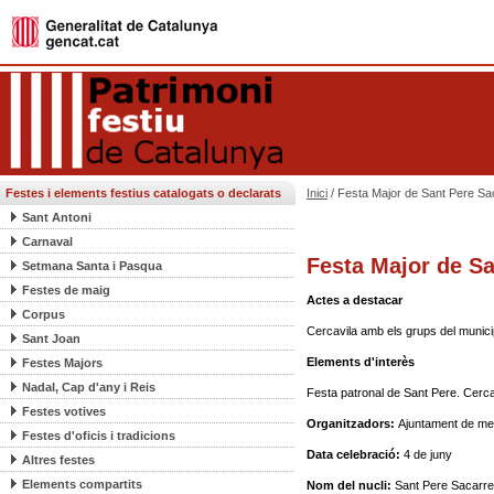
Festes i elements festius catalogats o declarats
Inici
/ Festa Major de Sant Pere Sa
Sant Antoni
Carnaval
Festa Major de Sa
Setmana Santa i Pasqua
Festes de maig
Actes a destacar
Corpus
Cercavila amb els grups del municip
Sant Joan
Elements d'interès
Festes Majors
Nadal, Cap d'any i Reis
Festa patronal de Sant Pere. Cerca
Festes votives
Organitzadors:
Ajuntament de me
Festes d'oficis i tradicions
Data celebració:
4 de juny
Altres festes
Elements compartits
Nom del nucli:
Sant Pere Sacarre