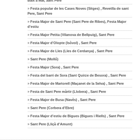
Baix a Mar, Sant Pere
»
Festa popular de les Cases Noves (Sitges) , Revetlla de sant
Pere, Sant Pere
»
Festa Major de Sant Pere (Sant Pere de Ribes), Festa Major
d'estiu
»
Festa Major Petita (Vilanova de Bellpuig), Sant Pere
»
Festa Major d'Olopte (Isòvol) , Sant Pere
»
Festa Major de Lles (Lles de Cerdanya) , Sant Pere
»
Sant Pere (Molló)
»
Festa Major (Sora) , Sant Pere
»
Festa del barri de Sora (Sant Quirze de Besora) , Sant Pere
»
Festa Major de Martorell (Maçanet de la Selva) , Sant Pere
»
Festa de Sant Pere màrtir (Llobera) , Sant Pere
»
Festa Major de Busa (Navès) , Sant Pere
»
Sant Pere (Corbera d'Ebre)
»
Festa Major d'estiu de Bigues (Bigues i Riells) , Sant Pere
»
Sant Pere (Lliçà d'Amunt)