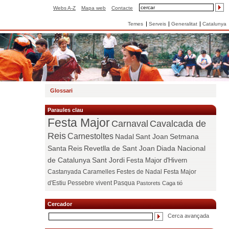
Webs A-Z
Mapa web
Contacte
Temes
Serveis
Generalitat
Catalunya
Glossari
Paraules clau
Festa Major
Carnaval
Cavalcada de
Reis
Carnestoltes
Nadal
Sant Joan
Setmana
Santa
Reis
Revetlla de Sant Joan
Diada Nacional
de Catalunya
Sant Jordi
Festa Major d'Hivern
Castanyada
Caramelles
Festes de Nadal
Festa Major
d'Estiu
Pessebre vivent
Pasqua
Pastorets
Caga tió
Cercador
Cerca avançada