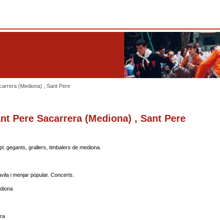
carrera (Mediona) , Sant Pere
nt Pere Sacarrera (Mediona) , Sant Pere
i: gegants, grallers, timbalers de mediona.
vila i menjar popular. Concerts.
diona
ra