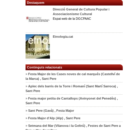
Destaquem
Direcció General de Cultura Popular i
Associacionisme Cultural
Espai web de la DGCPAAC
Etnologia.cat
Continguts relacionats
»
Festa Major de les Cases noves de cal marqués (Castellví de
la Marca) , Sant Pere
»
Aplec dels barris de la Torre i Romaní (Sant Martí Sarroca) ,
Sant Pere
»
Festa major petita de Cantallops (Avinyonet del Penedès) ,
Sant Pere
»
Sant Pere (Gavà) , Festa Major
»
Festa Major d'Alp (Alp) , Sant Pere
»
Setmana del Mar (Vilanova i la Geltrú) , Festes de Sant Pere a