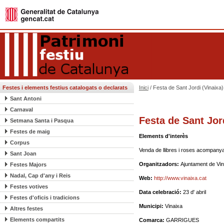
Festes i elements festius catalogats o declarats
Inici
/ Festa de Sant Jordi (Vinaixa)
Sant Antoni
Carnaval
Festa de Sant Jor
Setmana Santa i Pasqua
Festes de maig
Elements d'interès
Corpus
Venda de llibres i roses acompanyat 
Sant Joan
Organitzadors:
Ajuntament de Vina
Festes Majors
Nadal, Cap d'any i Reis
Web:
http://www.vinaixa.cat
Festes votives
Data celebració:
23 d' abril
Festes d'oficis i tradicions
Municipi:
Vinaixa
Altres festes
Elements compartits
Comarca:
GARRIGUES