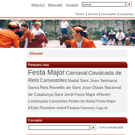
Webs A-Z
Mapa web
Contacte
Temes
Serveis
Generalitat
Catalunya
Glossari
Paraules clau
Festa Major
Carnaval
Cavalcada de
Reis
Carnestoltes
Nadal
Sant Joan
Setmana
Santa
Reis
Revetlla de Sant Joan
Diada Nacional
de Catalunya
Sant Jordi
Festa Major d'Hivern
Castanyada
Caramelles
Festes de Nadal
Festa Major
d'Estiu
Pessebre vivent
Pasqua
Pastorets
Caga tió
Cercador
Cerca avançada