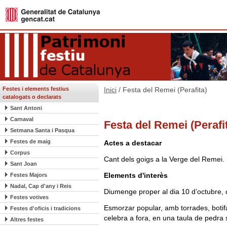
Festes i elements festius
Inici
/ Festa del Remei (Perafita)
catalogats o declarats
Sant Antoni
Carnaval
Festa del Remei (Perafi
Setmana Santa i Pasqua
Festes de maig
Actes a destacar
Corpus
Cant dels goigs a la Verge del Remei.
Sant Joan
Elements d'interès
Festes Majors
Nadal, Cap d'any i Reis
Diumenge proper al dia 10 d’octubre,
Festes votives
Esmorzar popular, amb torrades, botifa
Festes d'oficis i tradicions
celebra a fora, en una taula de pedra s
Altres festes