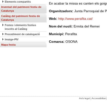
Elements compartits
En acabar la missa es canten els goig
Inventari del patrimoni festiu de
Organitzadors:
Junta Parroquial de P
Catalunya
Catàleg del patrimoni festiu de
Web:
http://www.perafita.cat/
Catalunya
Festes i elements festius
Nom del nucli:
Ermita del Remei
inscrits al Catàleg
Municipi:
Perafita
Procediment de catalogació
Imatge-PIV
Comarca:
OSONA
Mapa festiu
Avís legal
|
Accessibilitat