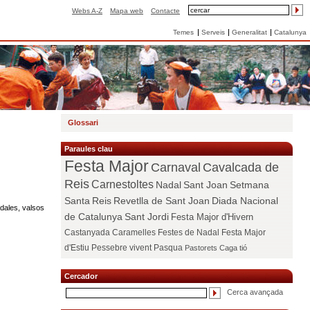
Webs A-Z
Mapa web
Contacte
Temes
Serveis
Generalitat
Catalunya
Glossari
Paraules clau
Festa Major
Carnaval
Cavalcada de
Reis
Carnestoltes
Nadal
Sant Joan
Setmana
Santa
Reis
Revetlla de Sant Joan
Diada Nacional
adales, valsos
de Catalunya
Sant Jordi
Festa Major d'Hivern
Castanyada
Caramelles
Festes de Nadal
Festa Major
d'Estiu
Pessebre vivent
Pasqua
Pastorets
Caga tió
Cercador
Cerca avançada