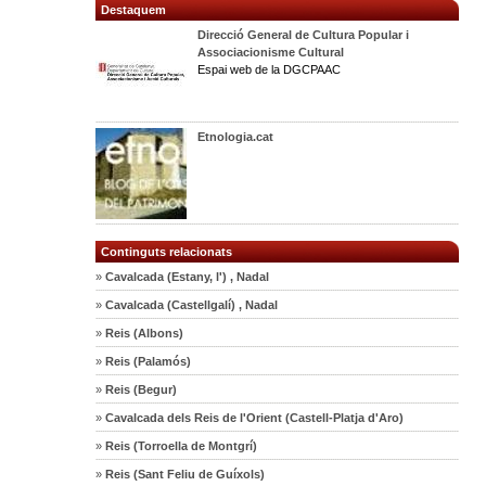
Destaquem
Direcció General de Cultura Popular i
Associacionisme Cultural
Espai web de la DGCPAAC
Etnologia.cat
Continguts relacionats
»
Cavalcada (Estany, l') , Nadal
»
Cavalcada (Castellgalí) , Nadal
»
Reis (Albons)
»
Reis (Palamós)
»
Reis (Begur)
»
Cavalcada dels Reis de l'Orient (Castell-Platja d'Aro)
»
Reis (Torroella de Montgrí)
»
Reis (Sant Feliu de Guíxols)