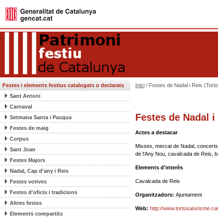
Festes i elements festius catalogats o declarats
Inici
/ Festes de Nadal i Reis (Torto
Sant Antoni
Carnaval
Festes de Nadal i 
Setmana Santa i Pasqua
Festes de maig
Actes a destacar
Corpus
Misses, mercat de Nadal, concerts 
Sant Joan
de l'Any Nou, cavalcada de Reis, ba
Festes Majors
Elements d'interès
Nadal, Cap d'any i Reis
Cavalcada de Reis
Festes votives
Festes d'oficis i tradicions
Organitzadors:
Ajuntament
Altres festes
Web:
http://www.tortosaturisme.cat
Elements compartits