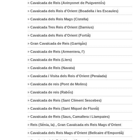
»
Cavalcada de Reis (Avinyonet de Puigventós)
»
Cavalcada dels Reis d'Orient (Boadella i les Escaules)
»
Cavalcada dels Reis Mags (Cistella)
»
Cavalcada Tres Reis d'Orient (Darnius)
»
Cavalcada dels Reis d'Orient (Fortià)
»
Gran Cavalcada de Reis (Garrigàs)
»
Cavalcada de Reis (Armentera, l')
»
Cavalcada de Reis (Llers)
»
Cavalcada de Reis (Navata)
»
Cavalcada i Visita dels Reis d'Orient (Peralada)
»
Cavalcada de reis (Pont de Molins)
»
Cavalcada de reis (Rabós)
»
Cavalcada de Reis (Sant Climent Sescebes)
»
Cavalcada de Reis (Sant Miquel de Fluvià)
»
Cavalcada de Reis (Saus, Camallera i Llampaies)
»
Reis (Sénia, la) , Gran Cavalcada els Reis Mags d'Orient
»
Cavalcada dels Reis Mags d'Orient (Bellcaire d'Empordà)