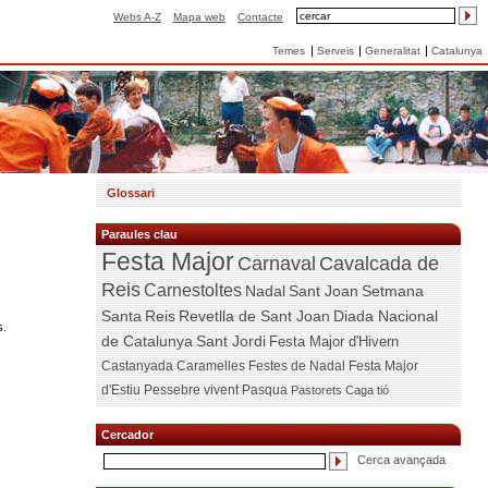
Webs A-Z
Mapa web
Contacte
Temes
Serveis
Generalitat
Catalunya
Glossari
Paraules clau
Festa Major
Carnaval
Cavalcada de
Reis
Carnestoltes
Nadal
Sant Joan
Setmana
Santa
Reis
Revetlla de Sant Joan
Diada Nacional
s.
de Catalunya
Sant Jordi
Festa Major d'Hivern
Castanyada
Caramelles
Festes de Nadal
Festa Major
d'Estiu
Pessebre vivent
Pasqua
Pastorets
Caga tió
Cercador
Cerca avançada