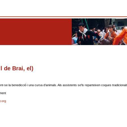
l de Brai, el)
t-se la benedicció i una cursa d'animals. Als assistents se'ls reparteixen coques tradicional
ament
t.org