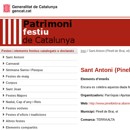
Festes i elements festius catalogats o declarats
Inici
/ Sant Antoni (Pinell de Brai, el)
Sant Antoni
Carnaval
Sant Antoni (Pinel
Setmana Santa i Pasqua
Festes de maig
Elements d'interès
Corpus
Encara es celebra aquesta diada fen
Sant Joan
Organitzadors:
Parròquia i Ajunt
Festes Majors
Nadal, Cap d'any i Reis
Web:
http://www.pinelldebrai.altane
Festes votives
Municipi:
Pinell de Brai, el
Festes d'oficis i tradicions
Comarca:
TERRA ALTA
Altres festes
Elements compartits