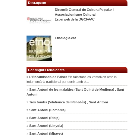
Destaquem
Direcció General de Cultura Popular i
Associacionisme Cultural
Espai web de la DGCPAAC
Etnologia.cat
Continguts relacionats
»
L'Encamisada de Falset
Els falsetans es vesteixen amb la
indumentària tradicional per sortir, amb el...
»
Sant Antoni de les malalties (Sant Quintí de Mediona) , Sant
Antoni
»
Tres tombs (Vilafranca del Penedès) , Sant Antoni
»
Sant Antoni (Cambrils)
»
Sant Antoni (Rialp)
»
Sant Antoni (Linyola)
»
Sant Antoni (Miravet)