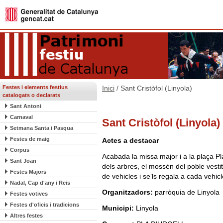
Festes i elements festius
Inici
/ Sant Cristòfol (Linyola)
catalogats o declarats
Sant Antoni
Carnaval
Sant Cristòfol (Linyola)
Setmana Santa i Pasqua
Festes de maig
Actes a destacar
Corpus
Acabada la missa major i a la plaça Pla
Sant Joan
dels arbres, el mossèn del poble vesti
Festes Majors
de vehicles i se’ls regala a cada vehicl
Nadal, Cap d'any i Reis
Organitzadors:
parròquia de Linyola
Festes votives
Festes d'oficis i tradicions
Municipi:
Linyola
Altres festes