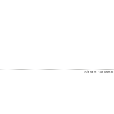
Avís legal
|
Accessibilitat