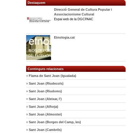
Destaquem
Direcció General de Cultura Popular i
Associacionisme Cultural
Espai web de la DGCPAAC
Etnologia.cat
Continguts relacionats
»
Flama de Sant Joan (Igualada)
»
Sant Joan (Riudecols)
»
Sant Joan (Riudoms)
»
Sant Joan (Aleixar, l')
»
Sant Joan (Alforja)
»
Sant Joan (Almoster)
»
Sant Joan (Borges del Camp, les)
»
Sant Joan (Cambrils)