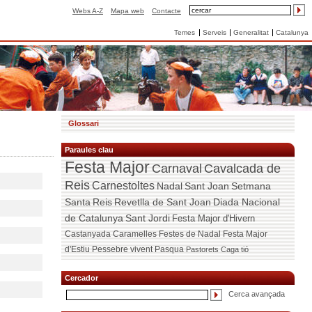
Webs A-Z
Mapa web
Contacte
Temes
Serveis
Generalitat
Catalunya
Glossari
Paraules clau
Festa Major
Carnaval
Cavalcada de
Reis
Carnestoltes
Nadal
Sant Joan
Setmana
Santa
Reis
Revetlla de Sant Joan
Diada Nacional
de Catalunya
Sant Jordi
Festa Major d'Hivern
Castanyada
Caramelles
Festes de Nadal
Festa Major
d'Estiu
Pessebre vivent
Pasqua
Pastorets
Caga tió
Cercador
Cerca avançada