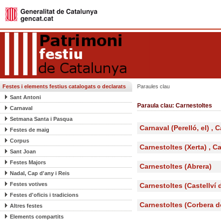
Festes i elements festius catalogats o declarats
Paraules clau
Sant Antoni
Paraula clau: Carnestoltes
Carnaval
Setmana Santa i Pasqua
Carnaval (Perelló, el) , 
Festes de maig
Corpus
Carnestoltes (Xerta) , C
Sant Joan
Festes Majors
Carnestoltes (Abrera)
Nadal, Cap d'any i Reis
Festes votives
Carnestoltes (Castellví
Festes d'oficis i tradicions
Carnestoltes (Corbera d
Altres festes
Elements compartits