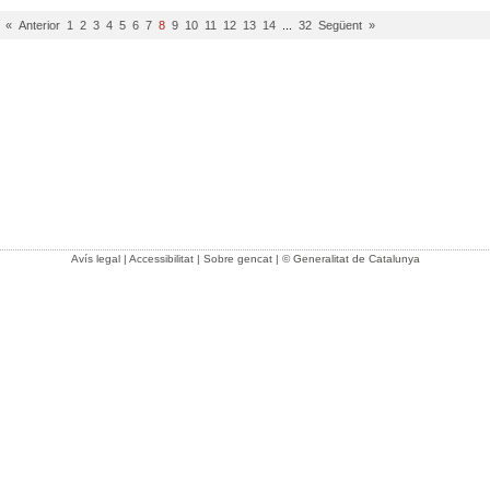
« Anterior
1
2
3
4
5
6
7
8
9
10
11
12
13
14
...
32
Següent »
Avís legal
|
Accessibilitat
|
Sobre gencat
| © Generalitat de Catalunya