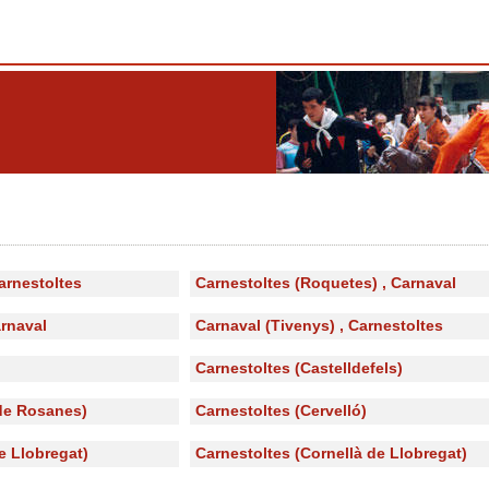
Carnestoltes
Carnestoltes (Roquetes) , Carnaval
arnaval
Carnaval (Tivenys) , Carnestoltes
Carnestoltes (Castelldefels)
 de Rosanes)
Carnestoltes (Cervelló)
e Llobregat)
Carnestoltes (Cornellà de Llobregat)