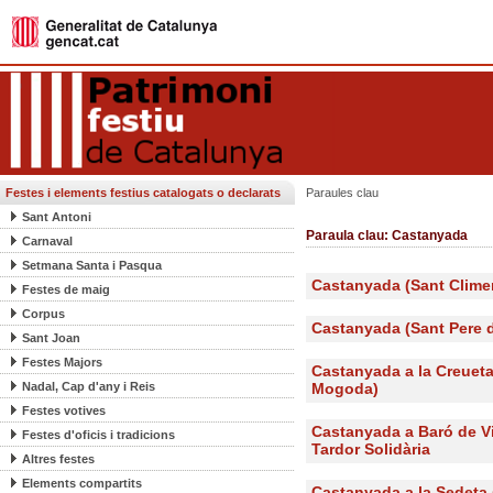
Festes i elements festius catalogats o declarats
Paraules clau
Sant Antoni
Paraula clau: Castanyada
Carnaval
Setmana Santa i Pasqua
Castanyada (Sant Clime
Festes de maig
Corpus
Castanyada (Sant Pere d
Sant Joan
Festes Majors
Castanyada a la Creueta
Nadal, Cap d'any i Reis
Mogoda)
Festes votives
Castanyada a Baró de Vi
Festes d'oficis i tradicions
Tardor Solidària
Altres festes
Elements compartits
Castanyada a la Sedeta 