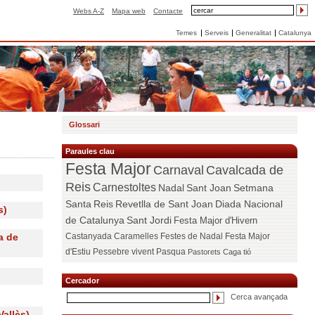
Webs A-Z
Mapa web
Contacte
Temes
Serveis
Generalitat
Catalunya
Glossari
Paraules clau
Festa Major
Carnaval
Cavalcada de
Reis
Carnestoltes
Nadal
Sant Joan
Setmana
Santa
Reis
Revetlla de Sant Joan
Diada Nacional
s)
de Catalunya
Sant Jordi
Festa Major d'Hivern
Castanyada
Caramelles
Festes de Nadal
Festa Major
a de
d'Estiu
Pessebre vivent
Pasqua
Pastorets
Caga tió
Cercador
Cerca avançada
Vallès)