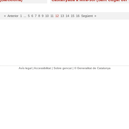
« Anterior
1
...
5
6
7
8
9
10
11
12
13
14
15
16
Següent »
Avís legal
|
Accessibilitat
|
Sobre gencat
| © Generalitat de Catalunya