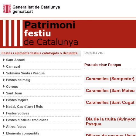
Festes i elements festius catalogats o declarats
Paraules clau
Sant Antoni
Paraula clau: Pasqua
Carnaval
Setmana Santa i Pasqua
Caramelles (Santpedor)
Festes de maig
Corpus
Caramelles (Sant Mateu
Sant Joan
Festes Majors
Caramelles (Sant Cugat 
Nadal, Cap d'any i Reis
Festes votives
Dia de la truita (Avinyo
Festes d'oficis i tradicions
Pasqua
Altres festes
Elements compartits
Dilluns de pasqua (Avin