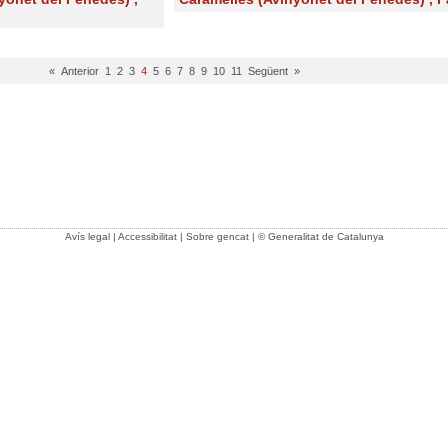
« Anterior
1
2
3
4
5
6
7
8
9
10
11
Següent »
Avís legal
|
Accessibilitat
|
Sobre gencat
| © Generalitat de Catalunya