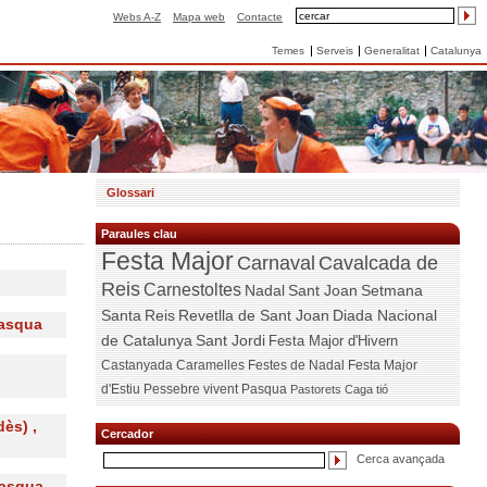
Webs A-Z
Mapa web
Contacte
Temes
Serveis
Generalitat
Catalunya
Glossari
Paraules clau
Festa Major
Carnaval
Cavalcada de
Reis
Carnestoltes
Nadal
Sant Joan
Setmana
Santa
Reis
Revetlla de Sant Joan
Diada Nacional
Pasqua
de Catalunya
Sant Jordi
Festa Major d'Hivern
Castanyada
Caramelles
Festes de Nadal
Festa Major
d'Estiu
Pessebre vivent
Pasqua
Pastorets
Caga tió
ès) ,
Cercador
Cerca avançada
Pasqua