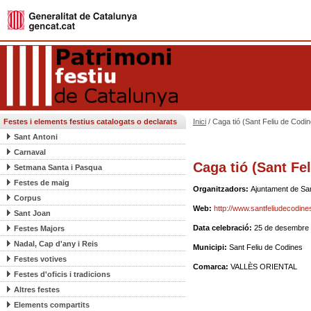
Festes i elements festius catalogats o declarats
Inici
/ Caga tió (Sant Feliu de Codi
Sant Antoni
Carnaval
Caga tió (Sant Fe
Setmana Santa i Pasqua
Festes de maig
Organitzadors:
Ajuntament de San
Corpus
Web:
http://www.santfeliudecodine
Sant Joan
Data celebració:
25 de desembre
Festes Majors
Nadal, Cap d'any i Reis
Municipi:
Sant Feliu de Codines
Festes votives
Comarca:
VALLÈS ORIENTAL
Festes d'oficis i tradicions
Altres festes
Elements compartits