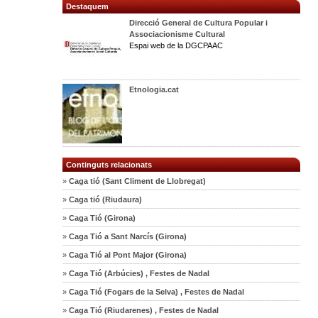
Destaquem
Direcció General de Cultura Popular i
Associacionisme Cultural
Espai web de la DGCPAAC
Etnologia.cat
Continguts relacionats
»
Caga tió (Sant Climent de Llobregat)
»
Caga tió (Riudaura)
»
Caga Tió (Girona)
»
Caga Tió a Sant Narcís (Girona)
»
Caga Tió al Pont Major (Girona)
»
Caga Tió (Arbúcies) , Festes de Nadal
»
Caga Tió (Fogars de la Selva) , Festes de Nadal
»
Caga Tió (Riudarenes) , Festes de Nadal