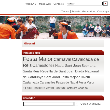
Webs A-Z
Mapa web
Contacte
Temes
Serveis
Generalitat
Catalunya
Glossari
Paraules clau
Festa Major
Carnaval
Cavalcada de
Reis
Carnestoltes
Nadal
Sant Joan
Setmana
Santa
Reis
Revetlla de Sant Joan
Diada Nacional
de Catalunya
Sant Jordi
Festa Major d'Hivern
Castanyada
Caramelles
Festes de Nadal
Festa Major
d'Estiu
Pessebre vivent
Pasqua
Pastorets
Caga tió
Cercador
Cerca avançada