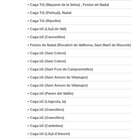
»
Caga Tió (Maçanet de la Selva) , Festes de Nadal
»
Caga Tió (Polinyà), Nadal
»
Caga Tió (Ripollet)
»
Caga tió (Lliçà de Vall)
»
Caga tió (Canovelles)
»
Festes de Nadal (Rocafort de Vallbona, Sant Martí de Riucorb)
»
Caga tió (Sant Celoni)
»
Caga tió (Sant Celoni)
»
Caga tió (Sant Fost de Campsentelles)
»
Caga tió (Sant Antoni de Vilamajor)
»
Caga tió (Sant Antoni de Vilamajor)
»
Caga tió (Parets del Vallès)
»
Caga tió (Llagosta, la)
»
Caga tió (Granollers)
»
Caga tió (Granollers)
»
Caga tió (Cardedeu)
»
Caga tió (Lliçà d'Amunt)