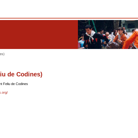
nes)
liu de Codines)
t Feliu de Codines
s.org/