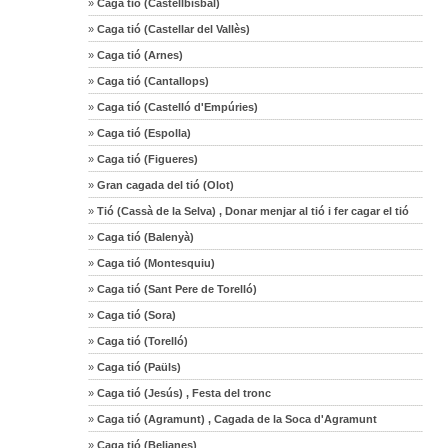
»
Caga tió (Castellbisbal)
»
Caga tió (Castellar del Vallès)
»
Caga tió (Arnes)
»
Caga tió (Cantallops)
»
Caga tió (Castelló d'Empúries)
»
Caga tió (Espolla)
»
Caga tió (Figueres)
»
Gran cagada del tió (Olot)
»
Tió (Cassà de la Selva) , Donar menjar al tió i fer cagar el tió
»
Caga tió (Balenyà)
»
Caga tió (Montesquiu)
»
Caga tió (Sant Pere de Torelló)
»
Caga tió (Sora)
»
Caga tió (Torelló)
»
Caga tió (Paüls)
»
Caga tió (Jesús) , Festa del tronc
»
Caga tió (Agramunt) , Cagada de la Soca d'Agramunt
»
Caga tió (Belianes)