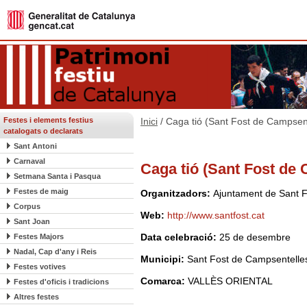
Festes i elements festius
Inici
/ Caga tió (Sant Fost de Campsen
catalogats o declarats
Sant Antoni
Carnaval
Caga tió (Sant Fost de
Setmana Santa i Pasqua
Festes de maig
Organitzadors:
Ajuntament de Sant 
Corpus
Web:
http://www.santfost.cat
Sant Joan
Data celebració:
25 de desembre
Festes Majors
Nadal, Cap d'any i Reis
Municipi:
Sant Fost de Campsentelle
Festes votives
Comarca:
VALLÈS ORIENTAL
Festes d'oficis i tradicions
Altres festes