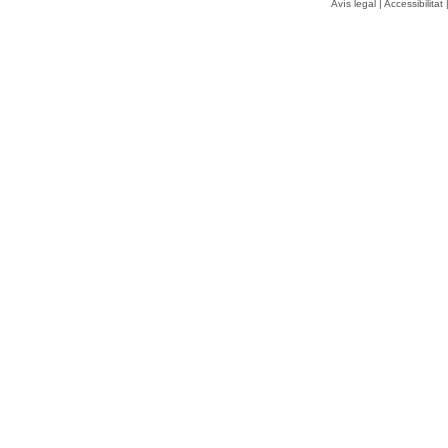
Avís legal
|
Accessibilitat