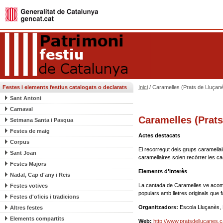
Festes i elements festius catalogats o declarats
Inici
/ Caramelles (Prats de Lluçan
Sant Antoni
Carnaval
Caramelles (Prats
Setmana Santa i Pasqua
Festes de maig
Actes destacats
Corpus
El recorregut dels grups caramellair
Sant Joan
caramellaires solen recórrer les cas
Festes Majors
Elements d'interès
Nadal, Cap d'any i Reis
La cantada de Caramelles ve acom
Festes votives
populars amb lletres originals que f
Festes d'oficis i tradicions
Organitzadors:
Escola Lluçanès, 
Altres festes
Elements compartits
Web:
http://www.pratsdellucanes.c