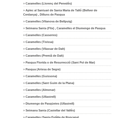
»
Caramelles (Llorenç del Penedès)
»
Aplec al Santuari de Santa Maria de Talló (Bellver de
Cerdanya) , Dilluns de Pasqua
»
Caramelles (Vilanova de Bellpuig)
»
Setmana Santa (Flix) , Caramelles el Diumenge de Pasqua
»
Caramelles (Casserres)
»
Caramelles (Tivissa)
»
Caramelles (Vilassar de Dalt)
»
Caramelles (Premià de Dalt)
»
Pasqua Florida o de Resurrecció (Sant Pol de Mar)
»
Pasqua (Artesa de Segre)
»
Caramelles (Guissona)
»
Caramelles (Sant Guim de la Plana)
»
Caramelles (Almenar)
»
Caramelles (Ullastrell)
»
Diumenge de Pasqüetes (Ullastrell)
»
Setmana Santa (Castellar del Vallès)
»
Caramelles (Santa Eulàlia de Ronçana)