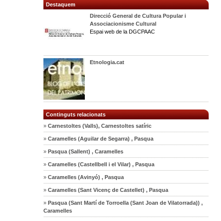
Destaquem
Direcció General de Cultura Popular i
Associacionisme Cultural
Espai web de la DGCPAAC
Etnologia.cat
Continguts relacionats
»
Carnestoltes (Valls), Carnestoltes satíric
»
Caramelles (Aguilar de Segarra) , Pasqua
»
Pasqua (Sallent) , Caramelles
»
Caramelles (Castellbell i el Vilar) , Pasqua
»
Caramelles (Avinyó) , Pasqua
»
Caramelles (Sant Vicenç de Castellet) , Pasqua
»
Pasqua (Sant Martí de Torroella (Sant Joan de Vilatorrada)) ,
Caramelles