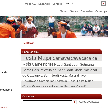
Webs A-Z
Mapa web
Contacte
Temes
Serveis
Generalitat
Catalunya
Glossari
Paraules clau
Festa Major
Carnaval
Cavalcada de
Reis
Carnestoltes
Nadal
Sant Joan
Setmana
Santa
Reis
Revetlla de Sant Joan
Diada Nacional
qua els
de Catalunya
Sant Jordi
Festa Major d'Hivern
Castanyada
Caramelles
Festes de Nadal
Festa Major
d'Estiu
Pessebre vivent
Pasqua
Pastorets
Caga tió
de cançons
Cercador
Cerca avançada
ucanes