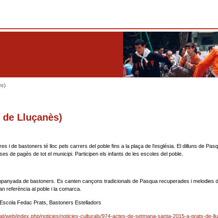
ès)
 de Lluçanès)
es i de bastoners té lloc pels carrers del poble fins a la plaça de l'església. El dilluns de Pas
es de pagès de tot el municipi. Participen els infants de les escoles del poble.
panyada de bastoners. Es canten cançons tradicionals de Pasqua recuperades i melodies 
an referència al poble i la comarca.
Escola Fedac Prats, Bastoners Estelladors
at/web/index.php/noticies/noticies-culturals/974-actes-de-setmana-santa-2015-a-prats-de-ll