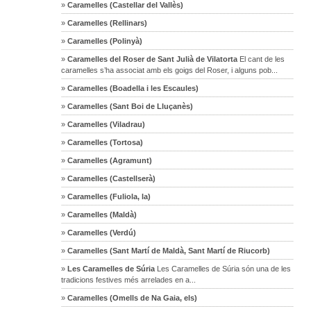
»
Caramelles (Castellar del Vallès)
»
Caramelles (Rellinars)
»
Caramelles (Polinyà)
»
Caramelles del Roser de Sant Julià de Vilatorta
El cant de les
caramelles s’ha associat amb els goigs del Roser, i alguns pob...
»
Caramelles (Boadella i les Escaules)
»
Caramelles (Sant Boi de Lluçanès)
»
Caramelles (Viladrau)
»
Caramelles (Tortosa)
»
Caramelles (Agramunt)
»
Caramelles (Castellserà)
»
Caramelles (Fuliola, la)
»
Caramelles (Maldà)
»
Caramelles (Verdú)
»
Caramelles (Sant Martí de Maldà, Sant Martí de Riucorb)
»
Les Caramelles de Súria
Les Caramelles de Súria són una de les
tradicions festives més arrelades en a...
»
Caramelles (Omells de Na Gaia, els)