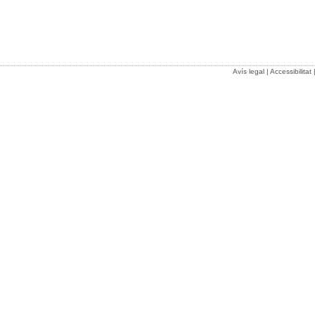
Avís legal
|
Accessibilitat