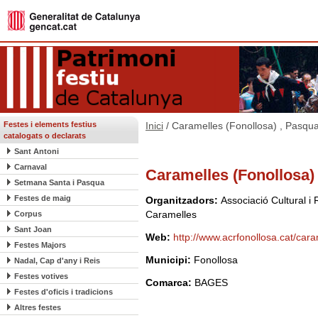
Festes i elements festius
Inici
/ Caramelles (Fonollosa) , Pasqu
catalogats o declarats
Sant Antoni
Carnaval
Caramelles (Fonollosa)
Setmana Santa i Pasqua
Festes de maig
Organitzadors:
Associació Cultural i
Caramelles
Corpus
Sant Joan
Web:
http://www.acrfonollosa.cat/car
Festes Majors
Municipi:
Fonollosa
Nadal, Cap d'any i Reis
Festes votives
Comarca:
BAGES
Festes d'oficis i tradicions
Altres festes