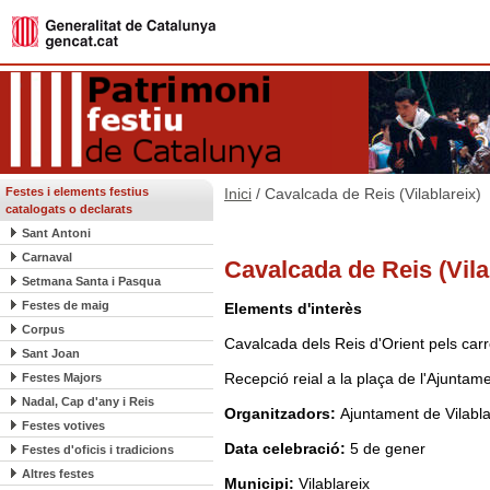
Festes i elements festius
Inici
/ Cavalcada de Reis (Vilablareix)
catalogats o declarats
Sant Antoni
Carnaval
Cavalcada de Reis (Vila
Setmana Santa i Pasqua
Festes de maig
Elements d'interès
Corpus
Cavalcada dels Reis d'Orient pels carr
Sant Joan
Recepció reial a la plaça de l'Ajuntame
Festes Majors
Nadal, Cap d'any i Reis
Organitzadors:
Ajuntament de Vilabla
Festes votives
Data celebració:
5 de gener
Festes d'oficis i tradicions
Altres festes
Municipi:
Vilablareix