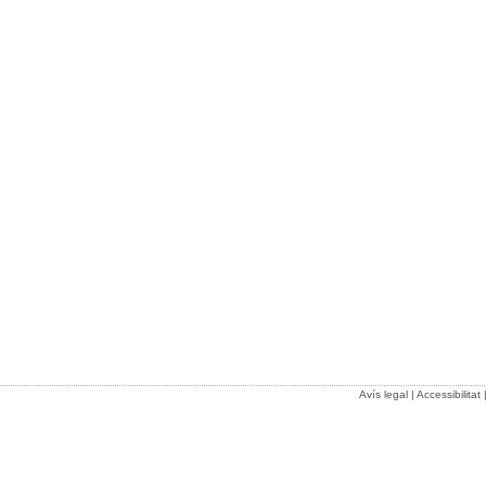
Avís legal
|
Accessibilitat