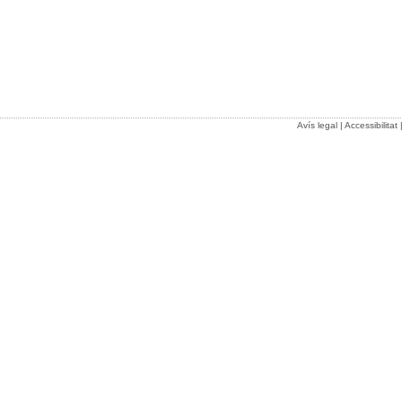
Avís legal
|
Accessibilitat