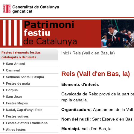
Festes i elements festius
Inici
/ Reis (Vall d'en Bas, la)
catalogats o declarats
Sant Antoni
Carnaval
Reis (Vall d'en Bas, la)
Setmana Santa i Pasqua
Festes de maig
Elements d'interès
Corpus
Cavalcada de Reis: prové de la part ba
Sant Joan
rep la canalla.
Festes Majors
Organitzadors:
Ajuntament de la Vall
Nadal, Cap d'any i Reis
Festes votives
Nom del nucli:
Sant Esteve d'en Bas
Festes d'oficis i tradicions
Municipi:
Vall d'en Bas, la
Altres festes