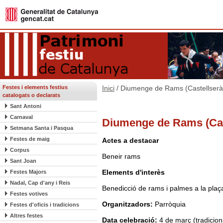
Festes i elements festius
Inici
/ Diumenge de Rams (Castellserà
catalogats o declarats
Sant Antoni
Carnaval
Diumenge de Rams (Cas
Setmana Santa i Pasqua
Festes de maig
Actes a destacar
Corpus
Beneir rams
Sant Joan
Elements d'interès
Festes Majors
Nadal, Cap d'any i Reis
Benedicció de rams i palmes a la plaça
Festes votives
Organitzadors:
Parròquia
Festes d'oficis i tradicions
Altres festes
Data celebració:
4 de març (tradicion