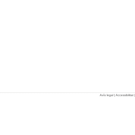
Avís legal
|
Accessibilitat