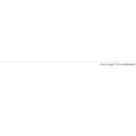
Avís legal
|
Accessibilitat