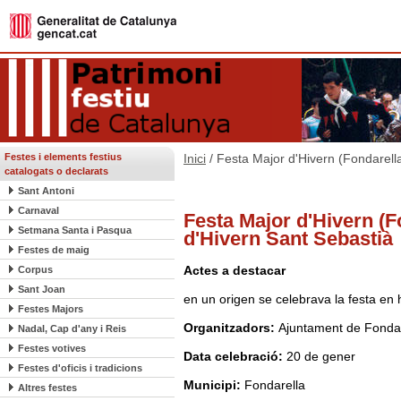
Festes i elements festius
Inici
/ Festa Major d'Hivern (Fondarell
catalogats o declarats
Sant Antoni
Carnaval
Festa Major d'Hivern (F
Setmana Santa i Pasqua
d'Hivern Sant Sebastià
Festes de maig
Actes a destacar
Corpus
Sant Joan
en un origen se celebrava la festa en 
Festes Majors
Organitzadors:
Ajuntament de Fondar
Nadal, Cap d'any i Reis
Festes votives
Data celebració:
20 de gener
Festes d'oficis i tradicions
Municipi:
Fondarella
Altres festes