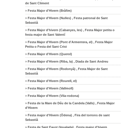
de Sant Climent
»
Festa Major d'Hivern (Bràfim)
»
Festa Major d'Hivern (Nulles) , Festa patronal de Sant
Sebastià
»
Festa Major d'hivern (Cabanyes, les) , Festa Major petita o
festa major de Sant Valentí
»
Festa Major d'Hivern (Pont d'Armentera, el) , Festa Major
Petita o Festa del Sant Crist
»
Festa Major d'Hivern (Querol)
»
Festa Major d'Hivern (Riba, la) , Diada de Sant Andreu
»
Festa Major d'Hivern (Rodonyà) , Festa Major de Sant
Sebastià
»
Festa Major d'Hivern (Rourell, el)
»
Festa Major d'Hivern (Vallmoll)
»
Festa Major d'Hivern (Vila-rodona)
»
Festa de la Mare de Déu de la Candela (Valls) , Festa Major
d'Hivern
»
Festa major d'Hivern (Òdena) , Fira del torrons de sant
Sebastià
»
Festa de Sant Faust (Igualada) , Festa major d'hivern