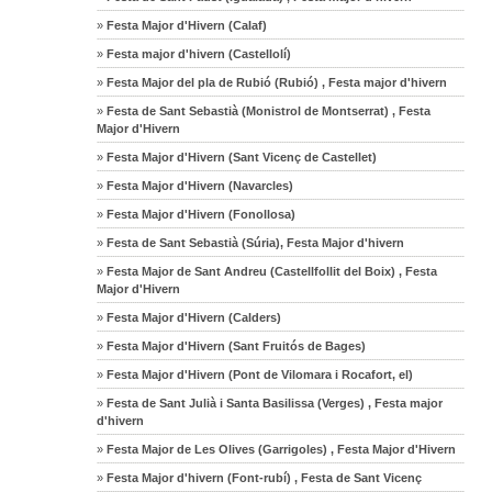
»
Festa Major d'Hivern (Calaf)
»
Festa major d'hivern (Castellolí)
»
Festa Major del pla de Rubió (Rubió) , Festa major d'hivern
»
Festa de Sant Sebastià (Monistrol de Montserrat) , Festa
Major d'Hivern
»
Festa Major d'Hivern (Sant Vicenç de Castellet)
»
Festa Major d'Hivern (Navarcles)
»
Festa Major d'Hivern (Fonollosa)
»
Festa de Sant Sebastià (Súria), Festa Major d'hivern
»
Festa Major de Sant Andreu (Castellfollit del Boix) , Festa
Major d'Hivern
»
Festa Major d'Hivern (Calders)
»
Festa Major d'Hivern (Sant Fruitós de Bages)
»
Festa Major d'Hivern (Pont de Vilomara i Rocafort, el)
»
Festa de Sant Julià i Santa Basilissa (Verges) , Festa major
d'hivern
»
Festa Major de Les Olives (Garrigoles) , Festa Major d'Hivern
»
Festa Major d'hivern (Font-rubí) , Festa de Sant Vicenç