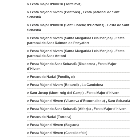
»
Festa major d'hivern (Torrelavit)
»
Festa Major d'hivern (Pontons) , Festa patronal de Sant
Sebastià
»
Festa major d'hivern (Sant Llorenç d'Hortons) , Festa de Sant
Sebastià
»
Festa Major d'hivern (Santa Margarida i els Monjos) , Festa
patronal de Sant Raimon de Penyafort
»
Festa Major d'hivern (Santa Margarida i els Monjos) , Festa
patronal de Sant Antoni
»
Festa Major de Sant Sebastià (Riudoms) , Festa Major
d'Hivern
»
Festes de Nadal (Perelló, el)
»
Festa Major d'hivern (Botarell) , La Candelera
»
Sant Josep (Mont-roig del Camp) , Festa Major d'hivern
»
Festa Major d'Hivern (Vilanova d'Escornalbou) , Sant Sebastià
»
Festa Major de Sant Sebastià (Alforja) , Festa Major d'hivern
»
Festes de Nadal (Tortosa)
»
Festa Major d'Hivern (Begues)
»
Festa Major d'Hivern (Castelldefels)