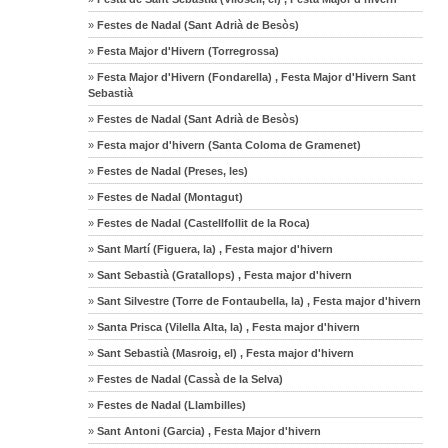
»
Festes de Nadal (Sant Adrià de Besòs)
»
Festa Major d'Hivern (Torregrossa)
»
Festa Major d'Hivern (Fondarella) , Festa Major d'Hivern Sant
Sebastià
»
Festes de Nadal (Sant Adrià de Besòs)
»
Festa major d'hivern (Santa Coloma de Gramenet)
»
Festes de Nadal (Preses, les)
»
Festes de Nadal (Montagut)
»
Festes de Nadal (Castellfollit de la Roca)
»
Sant Martí (Figuera, la) , Festa major d'hivern
»
Sant Sebastià (Gratallops) , Festa major d'hivern
»
Sant Silvestre (Torre de Fontaubella, la) , Festa major d'hivern
»
Santa Prisca (Vilella Alta, la) , Festa major d'hivern
»
Sant Sebastià (Masroig, el) , Festa major d'hivern
»
Festes de Nadal (Cassà de la Selva)
»
Festes de Nadal (Llambilles)
»
Sant Antoni (Garcia) , Festa Major d'hivern