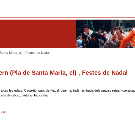
Santa Maria, el) , Festes de Nadal
rn (Pla de Santa Maria, el) , Festes de Nadal
a totes les edats: Caga-tió, parc de Nadal, cinema, balls, arribada dels patges reials i cavalc
os de dibuix, pintura i fotografia.
.cat