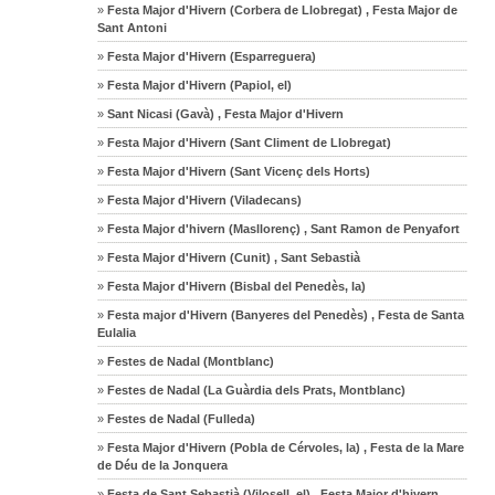
»
Festa Major d'Hivern (Corbera de Llobregat) , Festa Major de
Sant Antoni
»
Festa Major d'Hivern (Esparreguera)
»
Festa Major d'Hivern (Papiol, el)
»
Sant Nicasi (Gavà) , Festa Major d'Hivern
»
Festa Major d'Hivern (Sant Climent de Llobregat)
»
Festa Major d'Hivern (Sant Vicenç dels Horts)
»
Festa Major d'Hivern (Viladecans)
»
Festa Major d'hivern (Masllorenç) , Sant Ramon de Penyafort
»
Festa Major d'Hivern (Cunit) , Sant Sebastià
»
Festa Major d'Hivern (Bisbal del Penedès, la)
»
Festa major d'Hivern (Banyeres del Penedès) , Festa de Santa
Eulalia
»
Festes de Nadal (Montblanc)
»
Festes de Nadal (La Guàrdia dels Prats, Montblanc)
»
Festes de Nadal (Fulleda)
»
Festa Major d'Hivern (Pobla de Cérvoles, la) , Festa de la Mare
de Déu de la Jonquera
»
Festa de Sant Sebastià (Vilosell, el) , Festa Major d'hivern