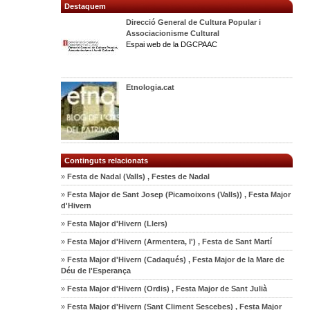
Destaquem
Direcció General de Cultura Popular i
Associacionisme Cultural
Espai web de la DGCPAAC
Etnologia.cat
Continguts relacionats
»
Festa de Nadal (Valls) , Festes de Nadal
»
Festa Major de Sant Josep (Picamoixons (Valls)) , Festa Major
d'Hivern
»
Festa Major d'Hivern (Llers)
»
Festa Major d'Hivern (Armentera, l') , Festa de Sant Martí
»
Festa Major d'Hivern (Cadaqués) , Festa Major de la Mare de
Déu de l'Esperança
»
Festa Major d'Hivern (Ordis) , Festa Major de Sant Julià
»
Festa Major d'Hivern (Sant Climent Sescebes) , Festa Major