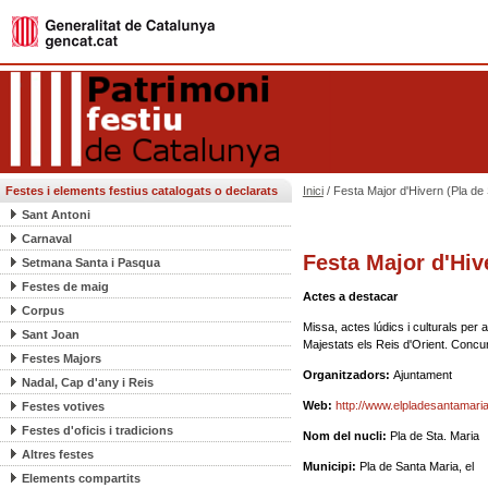
Festes i elements festius catalogats o declarats
Inici
/ Festa Major d'Hivern (Pla de 
Sant Antoni
Carnaval
Festa Major d'Hive
Setmana Santa i Pasqua
Festes de maig
Actes a destacar
Corpus
Missa, actes lúdics i culturals per 
Sant Joan
Majestats els Reis d'Orient. Concurs
Festes Majors
Organitzadors:
Ajuntament
Nadal, Cap d'any i Reis
Web:
http://www.elpladesantamaria
Festes votives
Festes d'oficis i tradicions
Nom del nucli:
Pla de Sta. Maria
Altres festes
Municipi:
Pla de Santa Maria, el
Elements compartits