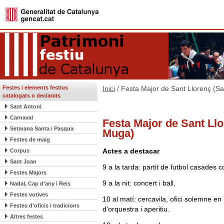
Festes i elements festius
Inici
/ Festa Major de Sant Llorenç (Sa
catalogats o declarats
Sant Antoni
Carnaval
Festa Major de Sant Llo
Setmana Santa i Pasqua
Muga)
Festes de maig
Actes a destacar
Corpus
Sant Joan
9 a la tarda: partit de futbol casades c
Festes Majors
9 a la nit: concert i ball.
Nadal, Cap d'any i Reis
Festes votives
10 al matí: cercavila, ofici solemne 
Festes d'oficis i tradicions
d'orquestra i aperitiu.
Altres festes