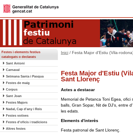
Festes i elements festius
Inici
/ Festa Major d'Estiu (Vila-rodona
catalogats o declarats
Sant Antoni
Carnaval
Festa Major d'Estiu (Vil
Setmana Santa i Pasqua
Sant Llorenç
Festes de maig
Actes a destacar
Corpus
Sant Joan
Memorial de Petanca Toni Egea, ofici 
Festes Majors
balls, Gran Sopar, Nit de DJ's, entre d'a
Nadal, Cap d'any i Reis
les edats.
Festes votives
Elements d'interès
Festes d'oficis i tradicions
Altres festes
Festa patronal de Sant Llorenç.