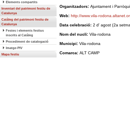
Elements compartits
Organitzadors:
Ajuntament i Parròqu
Inventari del patrimoni festiu de
Catalunya
Web:
http://www.vila-rodona.altanet.o
Catàleg del patrimoni festiu de
Catalunya
Data celebració:
2 d' agost (2a setm
Festes i elements festius
Nom del nucli:
Vila-rodona
inscrits al Catàleg
Procediment de catalogació
Municipi:
Vila-rodona
Imatge-PIV
Comarca:
ALT CAMP
Mapa festiu