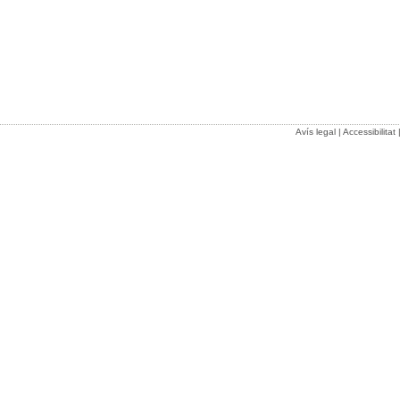
Avís legal
|
Accessibilitat