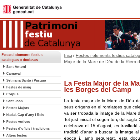
Festes i elements festius
Inici
/
Festes i elements festius catalo
catalogats o declarats
Major de la Mare de Déu de la Riera 
Sant Antoni
Carnaval
Setmana Santa i Pasqua
La Festa Major de la Ma
Festes de maig
les Borges del Camp
Corpus
La festa major de la Mare de Déu de
Sant Joan
seus orígens en el romiatges que cel
Festes Majors
va ser trobada la imatge de la Mare
Nadal, Cap d'any i Reis
Tot just iniciat el segon terç del segle
Festes votives
celebrava el 15 d'agost, es trasllad
Festes d'oficis i tradicions
tradició d'anar a buscar la imatge a
Altres festes
època i, amb seguretat, està doc