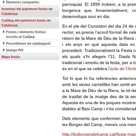
Elements compartits
parroquial. El 1899 trobem, a la pre
Inventari del patrimoni festiu de
borgenca que, fonamentalment, co
Catalunya
desenvolupa avui en dia.
Catàleg del patrimoni festiu de
Catalunya
En el ple del Consistori del dia 24 d
rector, es prenia l’acord formal de cel
Festes i elements festius
inscrits al Catàleg
retorn de la Mare de Déu de la Riera 
Procediment de catalogació
i els anys en què aquesta data no 
precedent. Tradicionalment la Festa c
Imatge-PIV
als quals s'hi afegeix l'11, Diada
Mapa festiu
tradicional i emotiu de la festa, per a t
és en el que se celebra
l’acte de l'Arr
Tot hi que hi ha referències anterio
amb les seves carretilles han sortit a
a la Mare de Déu de la Riera, la nit 
de trasllat de la imatge des de la sev
Aquesta és una de les poques mostres 
diables al Baix Camp i n'és consider
Dels elements que conformen la fest
les Borges del Camp, mereix una menc
http://lesborgesdelcamp.cat/festa-majo