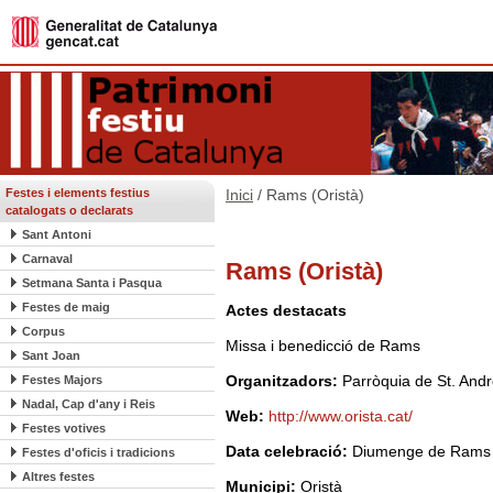
Festes i elements festius
Inici
/ Rams (Oristà)
catalogats o declarats
Sant Antoni
Carnaval
Rams (Oristà)
Setmana Santa i Pasqua
Festes de maig
Actes destacats
Corpus
Missa i benedicció de Rams
Sant Joan
Organitzadors:
Parròquia de St. Andr
Festes Majors
Nadal, Cap d'any i Reis
Web:
http://www.orista.cat/
Festes votives
Data celebració:
Diumenge de Rams
Festes d'oficis i tradicions
Altres festes
Municipi:
Oristà