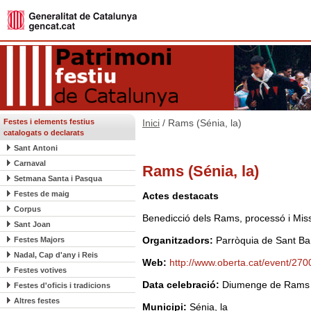
Festes i elements festius
Inici
/ Rams (Sénia, la)
catalogats o declarats
Sant Antoni
Carnaval
Rams (Sénia, la)
Setmana Santa i Pasqua
Festes de maig
Actes destacats
Corpus
Benedicció dels Rams, processó i Mis
Sant Joan
Organitzadors:
Parròquia de Sant B
Festes Majors
Nadal, Cap d'any i Reis
Web:
http://www.oberta.cat/event/270
Festes votives
Data celebració:
Diumenge de Rams
Festes d'oficis i tradicions
Altres festes
Municipi:
Sénia, la