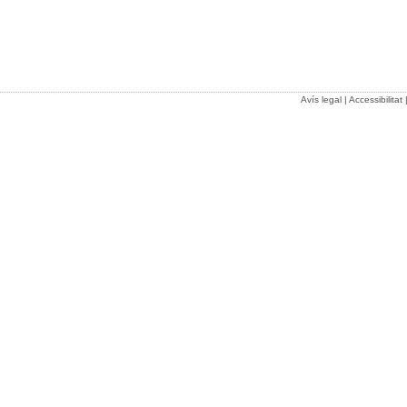
Avís legal
|
Accessibilitat