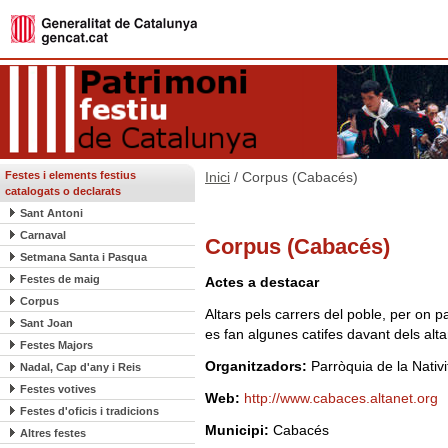
Festes i elements festius
Inici
/ Corpus (Cabacés)
catalogats o declarats
Sant Antoni
Carnaval
Corpus (Cabacés)
Setmana Santa i Pasqua
Festes de maig
Actes a destacar
Corpus
Altars pels carrers del poble, per on 
Sant Joan
es fan algunes catifes davant dels alta
Festes Majors
Organitzadors:
Parròquia de la Nativi
Nadal, Cap d'any i Reis
Festes votives
Web:
http://www.cabaces.altanet.org
Festes d'oficis i tradicions
Municipi:
Cabacés
Altres festes