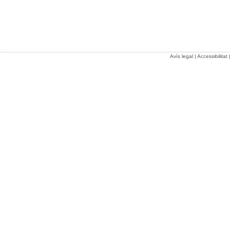
Avís legal
|
Accessibilitat