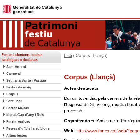
Festes i elements festius
Inici
/ Corpus (Llançà)
catalogats o declarats
Sant Antoni
Carnaval
Corpus (Llançà)
Setmana Santa i Pasqua
Festes de maig
Actes destacats
Corpus
Durant tot el dia, pels carrers de la vila
Sant Joan
l'Església de St. Vicenç, mostra floral.
Festes Majors
processó.
Nadal, Cap d'any i Reis
Organitzadors:
Amics de la Parròqui
Festes votives
Festes d'oficis i tradicions
Web:
http://www.llanca.cat/web/?pag
Altres festes