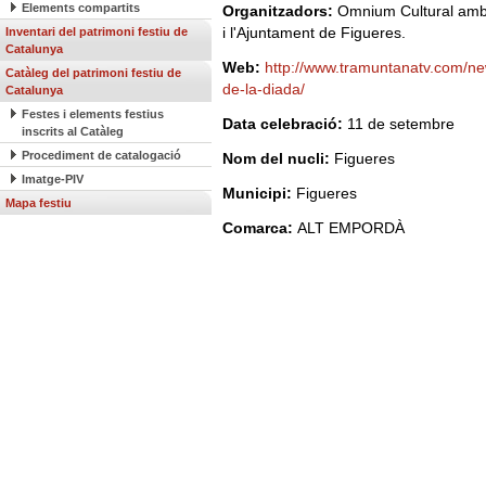
Elements compartits
Organitzadors:
Omnium Cultural amb e
i l'Ajuntament de Figueres.
Inventari del patrimoni festiu de
Catalunya
Web:
http://www.tramuntanatv.com/new
Catàleg del patrimoni festiu de
de-la-diada/
Catalunya
Festes i elements festius
Data celebració:
11 de setembre
inscrits al Catàleg
Procediment de catalogació
Nom del nucli:
Figueres
Imatge-PIV
Municipi:
Figueres
Mapa festiu
Comarca:
ALT EMPORDÀ