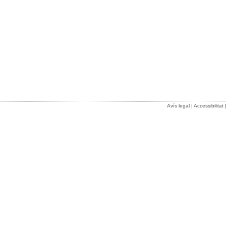
Avís legal
|
Accessibilitat