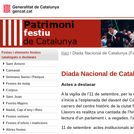
Festes i elements festius
Inici
/ Diada Nacional de Catalunya (F
catalogats o declarats
Sant Antoni
Carnaval
Diada Nacional de Cata
Setmana Santa i Pasqua
Festes de maig
Actes a destacar
Corpus
A la vigília de l'11 de setembre, per la
Sant Joan
s'inicia a l'esplanada del davant del C
Festes Majors
carrers del centre històric de la ciutat 
Nadal, Cap d'any i Reis
Llavors es realitza una cantada de l'h
Festes votives
lectura d'un parlament i, a vegades, l'
Festes d'oficis i tradicions
11 de setembre: actes institucionals a
Altres festes