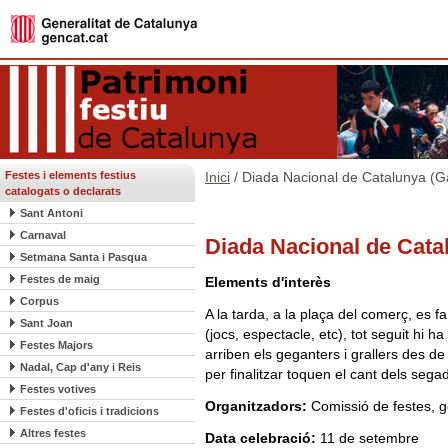
Festes i elements festius
Inici
/ Diada Nacional de Catalunya (
catalogats o declarats
Sant Antoni
Carnaval
Diada Nacional de Cata
Setmana Santa i Pasqua
Festes de maig
Elements d'interès
Corpus
A la tarda, a la plaça del comerç, es fa
Sant Joan
(jocs, espectacle, etc), tot seguit hi 
Festes Majors
arriben els geganters i grallers des de
Nadal, Cap d'any i Reis
per finalitzar toquen el cant dels sega
Festes votives
Organitzadors:
Comissió de festes, g
Festes d'oficis i tradicions
Altres festes
Data celebració:
11 de setembre