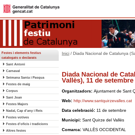
Festes i elements festius
Inici
/ Diada Nacional de Catalunya (Sa
catalogats o declarats
Sant Antoni
Carnaval
Diada Nacional de Cata
Setmana Santa i Pasqua
Vallès), 11 de setembre
Festes de maig
Organitzadors:
Ajuntament de Sant Q
Corpus
Sant Joan
Web:
http://www.santquirzevalles.cat
Festes Majors
Data celebració:
11 de setembre
Nadal, Cap d'any i Reis
Festes votives
Municipi:
Sant Quirze del Vallès
Festes d'oficis i tradicions
Comarca:
VALLÈS OCCIDENTAL
Altres festes