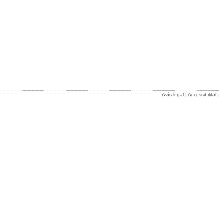
Avís legal
|
Accessibilitat