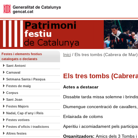
Festes i elements festius
Inici
/ Els tres tombs (Cabrera de Mar)
catalogats o declarats
Sant Antoni
Carnaval
Els tres tombs (Cabrer
Setmana Santa i Pasqua
Festes de maig
Actes a destacar
Corpus
Dissabte tarda missa solemne i brind
Sant Joan
Diumengue concentració de cavallers, 
Festes Majors
Nadal, Cap d'any i Reis
Enlairada de coloms
Festes votives
Aperitiu i acomiadament pels participa
Festes d'oficis i tradicions
Altres festes
Organitzadors:
Amics dels 3 Tombs i