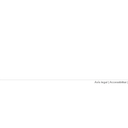
Avís legal
|
Accessibilitat