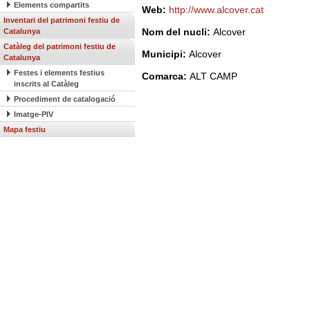
Elements compartits
Web:
http://www.alcover.cat
Inventari del patrimoni festiu de
Nom del nucli:
Alcover
Catalunya
Catàleg del patrimoni festiu de
Municipi:
Alcover
Catalunya
Festes i elements festius
Comarca:
ALT CAMP
inscrits al Catàleg
Procediment de catalogació
Imatge-PIV
Mapa festiu