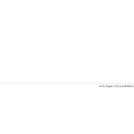
Avís legal
|
Accessibilitat