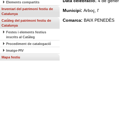
Data celebració:
4 de gener
Elements compartits
Inventari del patrimoni festiu de
Municipi:
Arboç, l'
Catalunya
Comarca:
BAIX PENEDÈS
Catàleg del patrimoni festiu de
Catalunya
Festes i elements festius
inscrits al Catàleg
Procediment de catalogació
Imatge-PIV
Mapa festiu