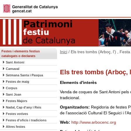
Festes i elements festius
Inici
/ Els tres tombs (Arboç, l') , Fest
catalogats o declarats
Sant Antoni
Carnaval
Els tres tombs (Arboç, l
Setmana Santa i Pasqua
Festes de maig
Elements d'interès
Corpus
Venda de coques de Sant Antoni pels
Sant Joan
tradicional.
Festes Majors
Organitzadors:
Regidoria de festes P
Nadal, Cap d'any i Reis
de l'associació Cultural El Seguici i 
Festes votives
Festes d'oficis i tradicions
Web:
http://www.arbocenc.org
Altres festes