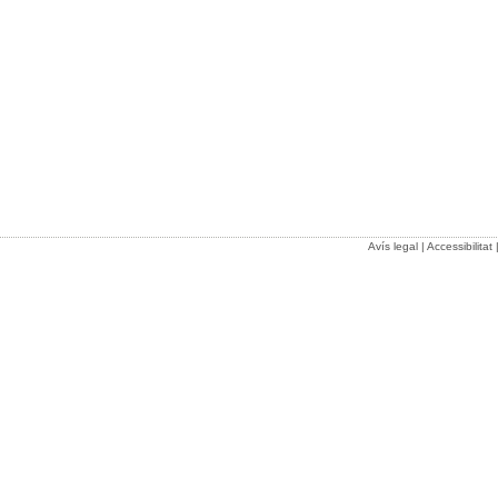
Avís legal
|
Accessibilitat