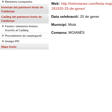
Elements compartits
Web:
http://totmoianes.com/festa-maj
Inventari del patrimoni festiu de
181920-25-de-gener/
Catalunya
Data celebració:
20 de gener
Catàleg del patrimoni festiu de
Catalunya
Municipi:
Moià
Festes i elements festius
inscrits al Catàleg
Comarca:
MOIANÈS
Procediment de catalogació
Imatge-PIV
Mapa festiu