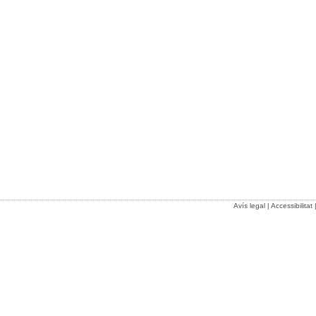
Avís legal
|
Accessibilitat