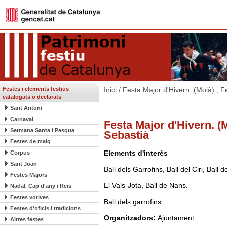
Festes i elements festius
Inici
/ Festa Major d'Hivern. (Moià) , 
catalogats o declarats
Sant Antoni
Carnaval
Festa Major d'Hivern. (M
Setmana Santa i Pasqua
Sebastià
Festes de maig
Elements d'interès
Corpus
Sant Joan
Ball dels Garrofins, Ball del Ciri, Ball
Festes Majors
El Vals-Jota, Ball de Nans.
Nadal, Cap d'any i Reis
Festes votives
Ball dels garrofins
Festes d'oficis i tradicions
Organitzadors:
Ajuntament
Altres festes