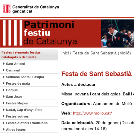
Festes i elements festius
Inici
/ Festa de Sant Sebastià (Molló)
catalogats o declarats
Sant Antoni
Carnaval
Festa de Sant Sebastià 
Setmana Santa i Pasqua
Festes de maig
Actes a destacar
Corpus
Missa, novena i cant dels goigs. Ball i
Sant Joan
Organitzadors:
Ajuntament de Molló
Festes Majors
Nadal, Cap d'any i Reis
Web:
http://www.mollo.cat/
Festes votives
Data celebració:
20 de gener (Dissabt
Festes d'oficis i tradicions
normalment dies 14-16)
Altres festes