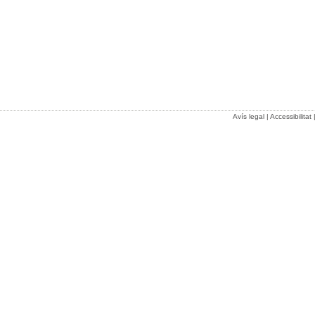
Avís legal
|
Accessibilitat