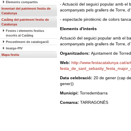
Elements compartits
- Actuació del seguici popular amb el b
Inventari del patrimoni festiu de
acompanyats pels grallers de Torre, d'
Catalunya
- espectacle pirotècnic de colors tanc
Catàleg del patrimoni festiu de
Catalunya
Elements d'interès
Festes i elements festius
inscrits al Catàleg
Actuació del seguici popular amb el bal
Procediment de catalogació
acompanyats pels grallers de Torre, d'
Imatge-PIV
Organitzadors:
Ajuntament de Torre
Mapa festiu
Web:
http://www.festacatalunya.cat/ar
festa_de_sant_sebastiy_festa_major
Data celebració:
20 de gener (cap de
gener))
Municipi:
Torredembarra
Comarca:
TARRAGONÈS