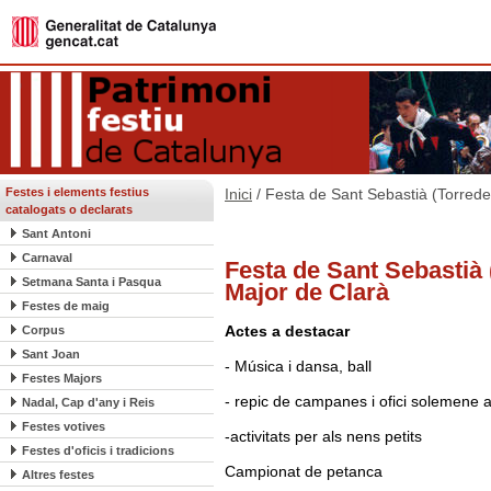
Festes i elements festius
Inici
/ Festa de Sant Sebastià (Torrede
catalogats o declarats
Sant Antoni
Carnaval
Festa de Sant Sebastià 
Setmana Santa i Pasqua
Major de Clarà
Festes de maig
Actes a destacar
Corpus
Sant Joan
- Música i dansa, ball
Festes Majors
- repic de campanes i ofici solemene a
Nadal, Cap d'any i Reis
Festes votives
-activitats per als nens petits
Festes d'oficis i tradicions
Campionat de petanca
Altres festes