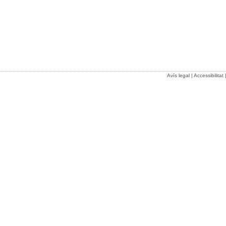
Avís legal
|
Accessibilitat