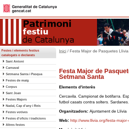
Festes i elements festius
Inici
/ Festa Major de Pasquetes Llívia
catalogats o declarats
Sant Antoni
Carnaval
Festa Major de Pasquetes
Setmana Santa i Pasqua
Setmana Santa
Festes de maig
Elements d'interès
Corpus
Sant Joan
Cercavila. Campionat de botifarra. Espe
Festes Majors
futbol casats contra solters. Sardanes
Nadal, Cap d'any i Reis
Organitzadors:
Ajuntament de Llívia
Festes votives
Festes d'oficis i tradicions
Web:
http://www.llivia.org/festa-majo
Altres festes