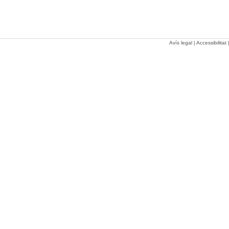
Avís legal
|
Accessibilitat