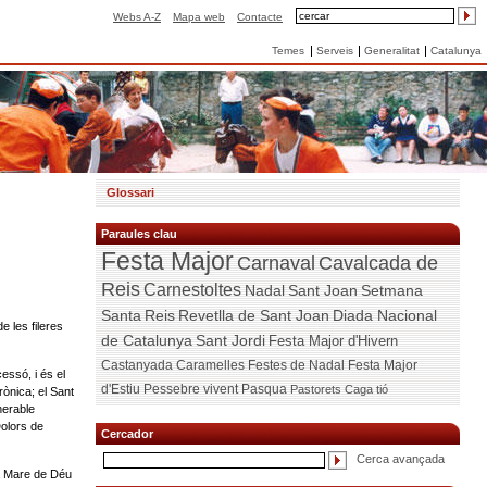
Webs A-Z
Mapa web
Contacte
Temes
Serveis
Generalitat
Catalunya
Glossari
Paraules clau
Festa Major
Carnaval
Cavalcada de
Reis
Carnestoltes
Nadal
Sant Joan
Setmana
Santa
Reis
Revetlla de Sant Joan
Diada Nacional
e les fileres
de Catalunya
Sant Jordi
Festa Major d'Hivern
Castanyada
Caramelles
Festes de Nadal
Festa Major
essó, i és el
d'Estiu
Pessebre vivent
Pasqua
Pastorets
Caga tió
rònica; el Sant
nerable
Dolors de
Cercador
Cerca avançada
la Mare de Déu