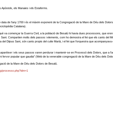
s Apòstols, els Manaies i els Estaferms.
 data de l'any 1700 i és el màxim exponent de la Congregació de la Mare de Déu dels Dolors
nciclopèdia Catalana).
n què va començar la Guerra Civil, a la població de Besalú hi havia dues processons, que ere
s Sant. Compartien molts dels passos i elements, com ho demostra el fet que els cants del Mi
a del Dijous Sant, són cants propis del culte Marià, i el fet que l'orquestra que acompanyava 
aparèixer i els seus passos varen perdurar i mantenir-se en Processó dels Dolors, que a l'
tant fervor popular que gaudia" (Web de la venerable congregació de la Mare de Déu dels Dolo
ació de la Mare de Déu dels Dolors de Besalú.
org/processo.php?idm=1