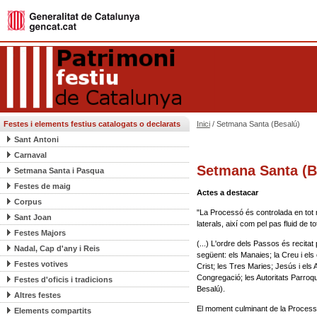
Festes i elements festius catalogats o declarats
Inici
/ Setmana Santa (Besalú)
Sant Antoni
Carnaval
Setmana Santa (B
Setmana Santa i Pasqua
Festes de maig
Actes a destacar
Corpus
"La Processó és controlada en tot mo
Sant Joan
laterals, així com pel pas fluid de to
Festes Majors
(...) L'ordre dels Passos és recita
Nadal, Cap d'any i Reis
següent: els Manaies; la Creu i els 
Festes votives
Crist; les Tres Maries; Jesús i els 
Congregació; les Autoritats Parroq
Festes d'oficis i tradicions
Besalú).
Altres festes
El moment culminant de la Processó
Elements compartits