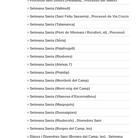
»
Processó dels Dolors (Peralada) , Processó del Silenci
»
Setmana Santa (Vallmoll)
»
Setmana Santa (Sant Feliu Sasserra) , Processó de Via Crucis
»
Setmana Santa (Talamanca)
»
Setmana Santa (Pont de Vilomara i Rocafort, el) , Processó
»
Setmana Santa (Súria)
»
Setmana Santa (Palafrugell)
»
Setmana Santa (Riudoms)
»
Setmana Santa (Aleixar, l')
»
Setmana Santa (Pratdip)
»
Setmana Santa (Montbrió del Camp)
»
Setmana Santa (Mont-roig del Camp)
»
Setmana Santa (Vilanova d'Escornalbou)
»
Setmana Santa (Maspujols)
»
Setmana Santa (Duesaigües)
»
Setmana Santa (Riudecols) , Divendres Sant
»
Setmana Santa (Borges del Camp, les)
»
Dijous i Divendres Sant (Borges del Camp, les) , Setmana