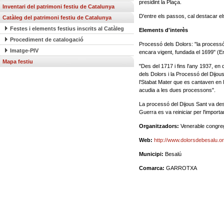
presidint la Plaça.
Inventari del patrimoni festiu de Catalunya
D'entre els passos, cal destacar el
Catàleg del patrimoni festiu de Catalunya
Festes i elements festius inscrits al Catàleg
Elements d'interès
Procediment de catalogació
Processó dels Dolors: "la processó
Imatge-PIV
encara vigent, fundada el 1699" (E
Mapa festiu
"Des del 1717 i fins l'any 1937, e
dels Dolors i la Processó del Dijou
l'Stabat Mater que es cantaven en l
acudia a les dues processons".
La processó del Dijous Sant va des
Guerra es va reiniciar per l'impor
Organitzadors:
Venerable congreg
Web:
http://www.dolorsdebesalu.
Municipi:
Besalú
Comarca:
GARROTXA