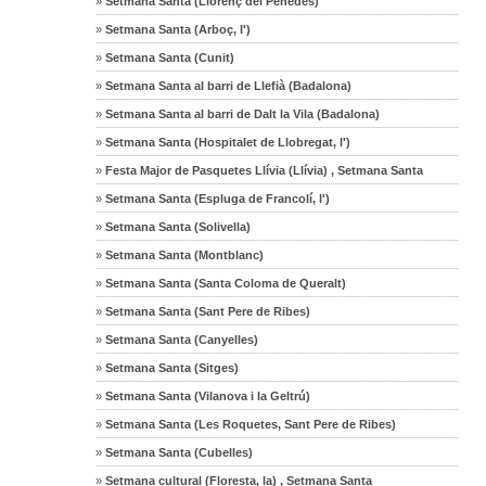
»
Setmana Santa (Llorenç del Penedès)
»
Setmana Santa (Arboç, l')
»
Setmana Santa (Cunit)
»
Setmana Santa al barri de Llefià (Badalona)
»
Setmana Santa al barri de Dalt la Vila (Badalona)
»
Setmana Santa (Hospitalet de Llobregat, l')
»
Festa Major de Pasquetes Llívia (Llívia) , Setmana Santa
»
Setmana Santa (Espluga de Francolí, l')
»
Setmana Santa (Solivella)
»
Setmana Santa (Montblanc)
»
Setmana Santa (Santa Coloma de Queralt)
»
Setmana Santa (Sant Pere de Ribes)
»
Setmana Santa (Canyelles)
»
Setmana Santa (Sitges)
»
Setmana Santa (Vilanova i la Geltrú)
»
Setmana Santa (Les Roquetes, Sant Pere de Ribes)
»
Setmana Santa (Cubelles)
»
Setmana cultural (Floresta, la) , Setmana Santa