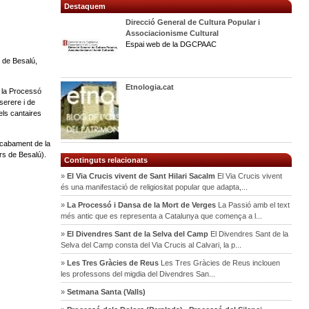
Destaquem
Direcció General de Cultura Popular i
Associacionisme Cultural
Espai web de la DGCPAAC
 de Besalú,
Etnologia.cat
n la Processó
serere i de
els cantaires
acabament de la
rs de Besalú).
Continguts relacionats
»
El Via Crucis vivent de Sant Hilari Sacalm
El Via Crucis vivent
és una manifestació de religiositat popular que adapta,...
»
La Processó i Dansa de la Mort de Verges
La Passió amb el text
més antic que es representa a Catalunya que comença a l...
»
El Divendres Sant de la Selva del Camp
El Divendres Sant de la
Selva del Camp consta del Via Crucis al Calvari, la p...
»
Les Tres Gràcies de Reus
Les Tres Gràcies de Reus inclouen
les professons del migdia del Divendres San...
»
Setmana Santa (Valls)