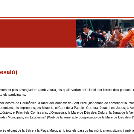
esalú)
ment pels arrengladors (amb vesta), els quals vetllen pel silenci, per l'ordre dels passos i d
ts els participants.
t pel Mestre de Cerimònies, a l'altar del Monestir de Sant Pere, just abans de començar la Proc
escolans; els improperis; els Misteris; el Cant de la Passió i Corneta; Jesús i els Jueus; la Ve
Apòstols; el Prior i els Comissaris; L'Orquestra; la Mare de Déu dels Dolors; la Junta de la Ve
uials i Municipals; els Estaferms" (Web de la venerable congregació de la Mare de Déu dels 
 és el cant de la Salve a la Plaça Major, amb tots els passos harmònicament situats i amb 