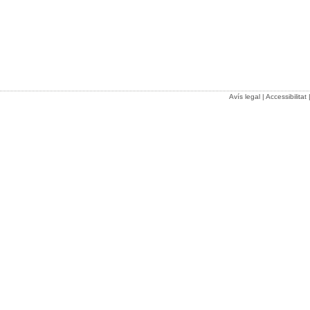
Avís legal
|
Accessibilitat