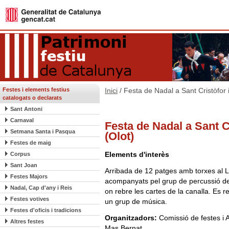
Festes i elements festius
Inici
/ Festa de Nadal a Sant Cristòfor 
catalogats o declarats
Sant Antoni
Carnaval
Festa de Nadal a Sant C
Setmana Santa i Pasqua
(Olot)
Festes de maig
Elements d'interès
Corpus
Sant Joan
Arribada de 12 patges amb torxes al L
Festes Majors
acompanyats pel grup de percussió d
Nadal, Cap d'any i Reis
on rebre les cartes de la canalla. Es 
Festes votives
un grup de música.
Festes d'oficis i tradicions
Organitzadors:
Comissió de festes i 
Altres festes
Mas Bernat