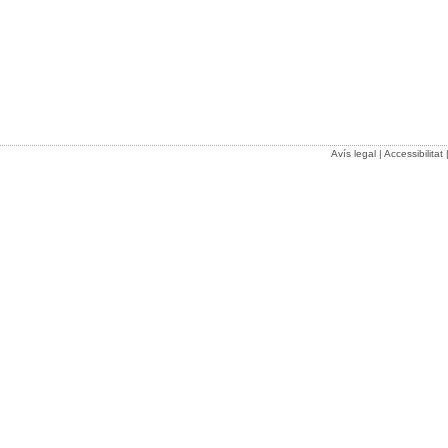
Avís legal
|
Accessibilitat