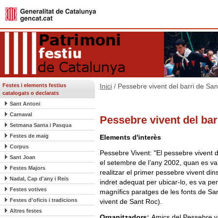
Festes i elements festius
Inici
/ Pessebre vivent del barri de San
catalogats o declarats
Sant Antoni
Carnaval
Pessebre vivent del bar
Setmana Santa i Pasqua
Festes de maig
Elements d'interès
Corpus
Pessebre Vivent: "El pessebre vivent d
Sant Joan
el setembre de l’any 2002, quan es va p
Festes Majors
realitzar el primer pessebre vivent dins
Nadal, Cap d'any i Reis
indret adequat per ubicar-lo, es va pen
Festes votives
magnífics paratges de les fonts de Sa
Festes d'oficis i tradicions
vivent de Sant Roc).
Altres festes
Organitzadors:
Amics del Pessebre v