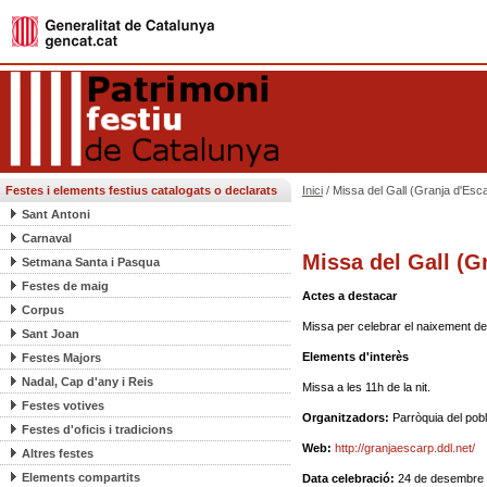
Festes i elements festius catalogats o declarats
Inici
/ Missa del Gall (Granja d'Esca
Sant Antoni
Carnaval
Missa del Gall (Gr
Setmana Santa i Pasqua
Festes de maig
Actes a destacar
Corpus
Missa per celebrar el naixement d
Sant Joan
Elements d'interès
Festes Majors
Nadal, Cap d'any i Reis
Missa a les 11h de la nit.
Festes votives
Organitzadors:
Parròquia del pob
Festes d'oficis i tradicions
Web:
http://granjaescarp.ddl.net/
Altres festes
Elements compartits
Data celebració:
24 de desembre 