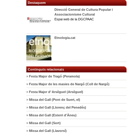
Destaquem
Direcció General de Cultura Popular i
Associacionisme Cultural
Espai web de la DGCPAAC
Etnologia.cat
Continguts relacionats
»
Festa Major de Tragó (Peramola)
»
Festa Major de les masies de Nargó (Coll de Nargó)
»
Festa Major d’ Arsèguel (Arsèguel)
»
Missa del Gall (Pont de Suert, el)
»
Missa del Gall (Llorenç del Penedès)
»
Missa del Gall (Esterri d'Àneu)
»
Missa del Gall (Sort)
»
Missa del Gall (Llavorsí)