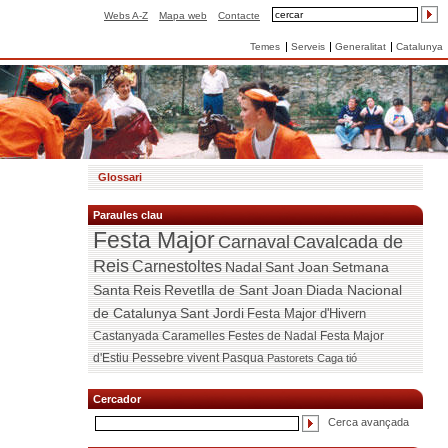
Webs A-Z
Mapa web
Contacte
Temes
Serveis
Generalitat
Catalunya
Glossari
Paraules clau
Festa Major
Carnaval
Cavalcada de
Reis
Carnestoltes
Nadal
Sant Joan
Setmana
Santa
Reis
Revetlla de Sant Joan
Diada Nacional
de Catalunya
Sant Jordi
Festa Major d'Hivern
Castanyada
Caramelles
Festes de Nadal
Festa Major
d'Estiu
Pessebre vivent
Pasqua
Pastorets
Caga tió
Cercador
Cerca avançada