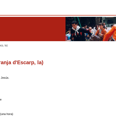
rp, la)
anja d'Escarp, la)
e Jesús.
le
(una hora)