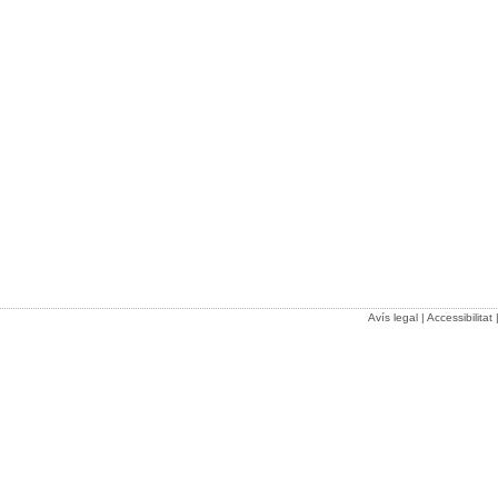
Avís legal
|
Accessibilitat