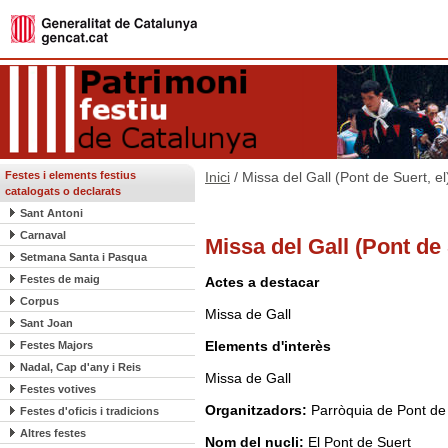
Festes i elements festius
Inici
/ Missa del Gall (Pont de Suert, el
catalogats o declarats
Sant Antoni
Carnaval
Missa del Gall (Pont de 
Setmana Santa i Pasqua
Festes de maig
Actes a destacar
Corpus
Missa de Gall
Sant Joan
Elements d'interès
Festes Majors
Nadal, Cap d'any i Reis
Missa de Gall
Festes votives
Organitzadors:
Parròquia de Pont de
Festes d'oficis i tradicions
Altres festes
Nom del nucli:
El Pont de Suert