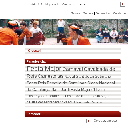
Webs A-Z
Mapa web
Contacte
Temes
Serveis
Generalitat
Catalunya
Glossari
Paraules clau
Festa Major
Carnaval
Cavalcada de
Reis
Carnestoltes
Nadal
Sant Joan
Setmana
Santa
Reis
Revetlla de Sant Joan
Diada Nacional
de Catalunya
Sant Jordi
Festa Major d'Hivern
Castanyada
Caramelles
Festes de Nadal
Festa Major
d'Estiu
Pessebre vivent
Pasqua
Pastorets
Caga tió
Cercador
Cerca avançada