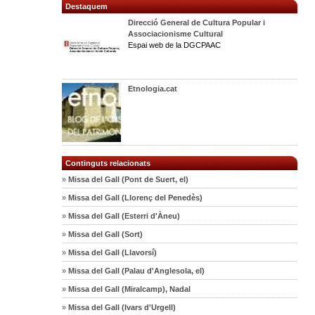
Destaquem
Direcció General de Cultura Popular i
Associacionisme Cultural
Espai web de la DGCPAAC
Etnologia.cat
Continguts relacionats
»
Missa del Gall (Pont de Suert, el)
»
Missa del Gall (Llorenç del Penedès)
»
Missa del Gall (Esterri d'Àneu)
»
Missa del Gall (Sort)
»
Missa del Gall (Llavorsí)
»
Missa del Gall (Palau d'Anglesola, el)
»
Missa del Gall (Miralcamp), Nadal
»
Missa del Gall (Ivars d'Urgell)