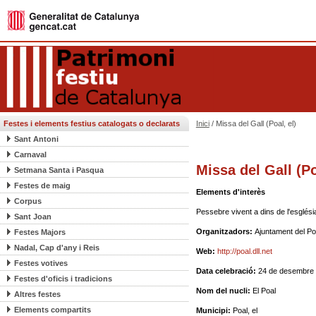
Festes i elements festius catalogats o declarats
Inici
/ Missa del Gall (Poal, el)
Sant Antoni
Carnaval
Missa del Gall (Po
Setmana Santa i Pasqua
Festes de maig
Elements d'interès
Corpus
Pessebre vivent a dins de l'esglési
Sant Joan
Organitzadors:
Ajuntament del Po
Festes Majors
Nadal, Cap d'any i Reis
Web:
http://poal.dll.net
Festes votives
Data celebració:
24 de desembre (V
Festes d'oficis i tradicions
Nom del nucli:
El Poal
Altres festes
Elements compartits
Municipi:
Poal, el