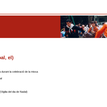
al, el)
a durant la celebració de la missa
al
igilia del dia de Nadal)