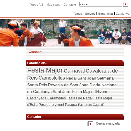
Webs A-Z
Mapa web
Contacte
Temes
Serveis
Generalitat
Catalunya
Glossari
Paraules clau
Festa Major
Carnaval
Cavalcada de
Reis
Carnestoltes
Nadal
Sant Joan
Setmana
Santa
Reis
Revetlla de Sant Joan
Diada Nacional
de Catalunya
Sant Jordi
Festa Major d'Hivern
Castanyada
Caramelles
Festes de Nadal
Festa Major
d'Estiu
Pessebre vivent
Pasqua
Pastorets
Caga tió
Cercador
Cerca avançada