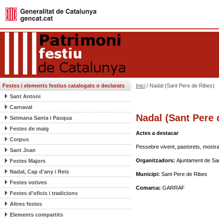
Festes i elements festius catalogats o declarats
Inici
/ Nadal (Sant Pere de Ribes)
Sant Antoni
Carnaval
Nadal (Sant Pere 
Setmana Santa i Pasqua
Festes de maig
Actes a destacar
Corpus
Pessebre vivent, pastorets, mostra
Sant Joan
Organitzadors:
Ajuntament de San
Festes Majors
Nadal, Cap d'any i Reis
Municipi:
Sant Pere de Ribes
Festes votives
Comarca:
GARRAF
Festes d'oficis i tradicions
Altres festes
Elements compartits