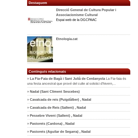
Destaquem
Direcció General de Cultura Popular i
Associacionisme Cultural
Espai web de la DGCPAAC
Etnologia.cat
Continguts relacionats
»
La Fia-Faia de Bagà i Sant Julià de Cerdanyola
La Fia-faia és
una festa ancestral que prové del culte al solstici d’hivern,...
»
Nadal (Sant Climent Sescebes)
»
Cavalcada de reis (Puigdàlber) , Nadal
»
Cavalcada de Reis (Sallent) , Nadal
»
Pessebre Vivent (Sallent) , Nadal
»
Pastorets (Cardona) , Nadal
»
Pastorets (Aguilar de Segarra) , Nadal