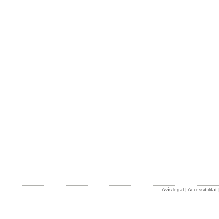
Avís legal
|
Accessibilitat